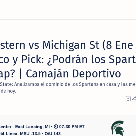
tern vs Michigan St (8 Ene
co y Pick: ¿Podrán los Spar
cap? | Camaján Deportivo
State: Analizamos el dominio de los Spartans en casa y las me
 de hoy.
Center · East Lansing, MI · 🕘 07:30 PM ET
📊 Línea: MSU -13.5 · O/U 143