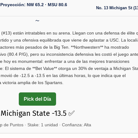
 Proyección: NW 65.2 · MSU 80.6
No. 13 Michigan St (13
 (#13) están intratables en su arena. Llegan con una defensa de élite 
tido y una ofensiva equilibrada que viene de aplastar a USC. La localí
 factores más pesados de la Big Ten. **Northwestern** ha mostrado
vo (80.4 P/G), pero su inconsistencia defensiva les costó el juego ant
de hoy es monumental: enfrentar a una de las mejores transiciones
ve: El sistema de **Bet Value** otorga un 30% de ventaja a Michigan St
 movió de -12.5 a -13.5 en las últimas horas, lo que indica que el
victoria amplia de los Spartans.
Pick del Día
Michigan State -13.5 ✅
 de Puntos · Stake: 1 unidad · Confianza: Alta