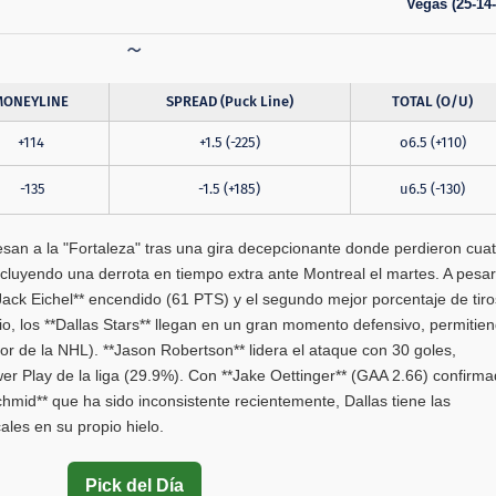
Vegas (25-14-
MONEYLINE
SPREAD (Puck Line)
TOTAL (O/U)
+114
+1.5 (-225)
o6.5 (+110)
-135
-1.5 (+185)
u6.5 (-130)
san a la "Fortaleza" tras una gira decepcionante donde perdieron cuat
ncluyendo una derrota en tiempo extra ante Montreal el martes. A pesar
ack Eichel** encendido (61 PTS) y el segundo mejor porcentaje de tiro
ario, los **Dallas Stars** llegan en un gran momento defensivo, permitie
jor de la NHL). **Jason Robertson** lidera el ataque con 30 goles,
r Play de la liga (29.9%). Con **Jake Oettinger** (GAA 2.66) confirm
Schmid** que ha sido inconsistente recientemente, Dallas tiene las
ales en su propio hielo.
Pick del Día