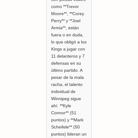
como **Trevor
Moore**, **Corey
Perry** y **Joel
Armia**, están
fuera o en duda,
lo que obligó a los
Kings a jugar con
11 delanteros y 7
defensas en su
último partido. A
pesar de la mala
racha, el talento
individual de
Winnipeg sigue
ahí. **Kyle
Connor** (51
puntos) y **Mark
Scheifele** (50
puntos) lideran un