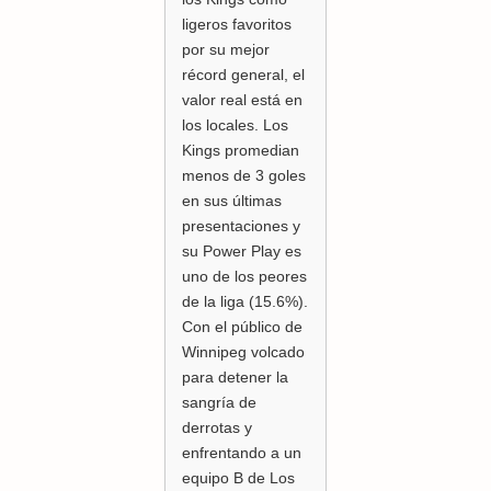
ligeros favoritos
por su mejor
récord general, el
valor real está en
los locales. Los
Kings promedian
menos de 3 goles
en sus últimas
presentaciones y
su Power Play es
uno de los peores
de la liga (15.6%).
Con el público de
Winnipeg volcado
para detener la
sangría de
derrotas y
enfrentando a un
equipo B de Los