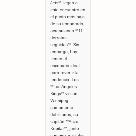
Jets** llegan a
este encuentro en
el punto más bajo
de su temporada,
acumulando **11
derrotas
seguidas**. Sin
embargo, hoy
tienen el
escenario ideal
para revertir la
tendencia. Los
**Los Angeles
Kings** visitan
Winnipeg
sumamente
debilitados; su
capitán **Anze
Kopitar**, junto
con piezas vitales