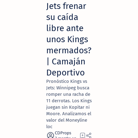
Jets frenar
su caída
libre ante
unos Kings
mermados?
| Camaján
Deportivo
Pronóstico Kings vs
Jets: Winnipeg busca
romper una racha de
11 derrotas. Los Kings
juegan sin Kopitar ni
Moore. Analizamos el
valor del Moneyline
loc