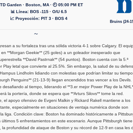
 TD Garden · Boston, MA · 🕘 05:00 PM ET
📊 Línea: BOS -115 · O/U 6.5
📈 Proyección: PIT 3 · BOS 4
Bruins (24-19
resan a su fortaleza tras una sólida victoria 4-1 sobre Calgary. El equi
en **Morgan Geekie** (25 goles) a un goleador inesperado que
erestrella **David Pastrnak** (54 puntos). Boston cuenta con la 5.ª
r Play letal que convierte al 25.5%. Sin embargo, la salud de su defen
 Hampus Lindholm lidiando con molestias que podrían limitar su tiempo
tsburgh Penguins** (21-13-9) llegan encendidos tras vencer a los Devils.
e desafiando al tiempo, liderando el **3.er mejor Power Play de la NHL*
erá la portería, donde se espera que **Arturs Silovs** tome la red.
e, el apoyo ofensivo de Evgeni Malkin y Rickard Rakell mantiene a los
nte, especialmente en situaciones de ventaja numérica donde son
la liga. Condición clave: Boston ha dominado históricamente a Pittsbu
últimos 5 enfrentamientos en este escenario. Aunque Pittsburgh tiene 
, la profundidad de ataque de Boston y su récord de 12-9 en casa les 