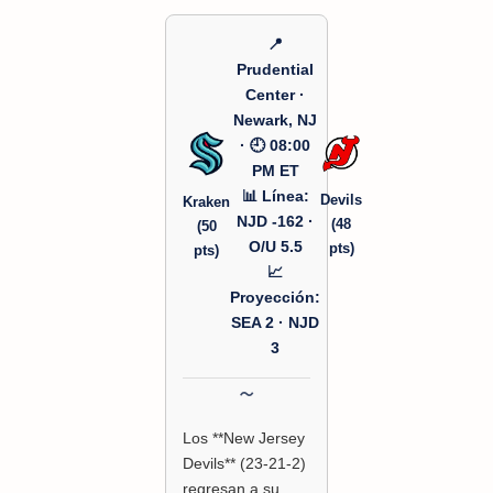
📍
Prudential
Center ·
Newark, NJ
· 🕘 08:00
PM ET
📊 Línea:
Devils
Kraken
NJD -162 ·
(48
(50
O/U 5.5
pts)
pts)
📈
Proyección:
SEA 2 · NJD
3
Los **New Jersey
Devils** (23-21-2)
regresan a su