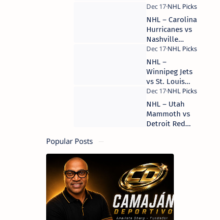
Pick | Camaján
Philadelphia
Deportivo
Flyers – 22 de
NHL – Carolina
diciembre de
Hurricanes vs
2025 – Free
Nashville
Pick | Camaján
Predators – 17
Deportivo
de diciembre
NHL –
de 2025 – Free
Winnipeg Jets
Pick | Camaján
vs St. Louis
Deportivo
Blues – 17 de
diciembre de
NHL – Utah
2025 – Free
Mammoth vs
Pick | Camaján
Detroit Red
Deportivo
Wings – 17 de
Popular Posts
diciembre de
2025 – Free
Pick | Camaján
Deportivo