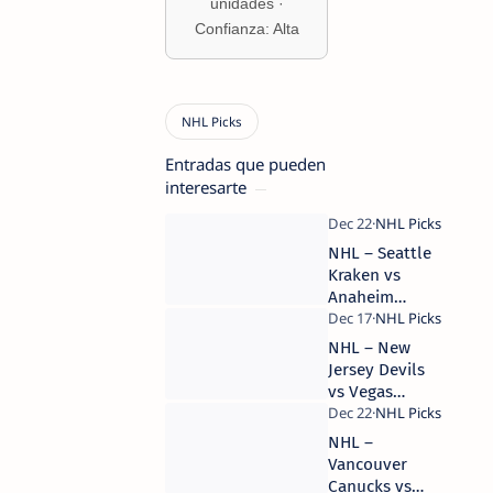
unidades ·
Confianza: Alta
Entradas que pueden
interesarte
NHL – Seattle
Kraken vs
Anaheim
Ducks – 22 de
diciembre de
NHL – New
2025 – Free
Jersey Devils
Pick | Camaján
vs Vegas
Deportivo
Golden
Knights – 17 de
NHL –
diciembre de
Vancouver
2025 – Free
Canucks vs