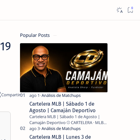
Popular Posts
19
Cartelera MLB | Sábado 1 de
Agosto | Camaján Deportivo
Cartelera MLB | Sábado 1 de Agosto |
Camaján Deportivo ⚾ CARTELERA · MLB
2026 ⚾ MI LECTURA DEL DÍA …
Cartelera MLB | Lunes 3 de