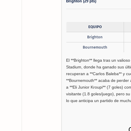
Brighton (29 pts)
EQUIPO
Brighton
Bournemouth
El **Brighton** llega tras un valio
Stadium, donde ha ganado sus últi
recuperan a **Carlos Baleba** y cu
**Bournemouth** acaba de perder a 
a **Eli Junior Kroupi** (7 goles) co
visitante (1.8 goles/juego), pero su
lo que anticipa un partido de much