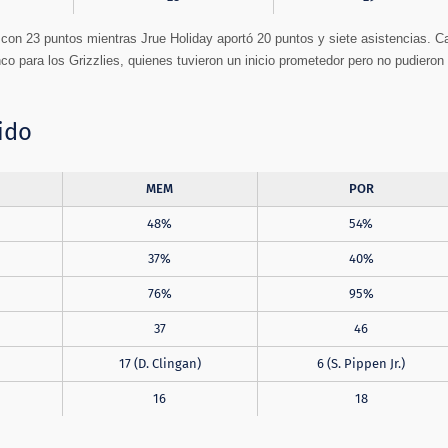
s con 23 puntos mientras Jrue Holiday aportó 20 puntos y siete asistencias. 
 para los Grizzlies, quienes tuvieron un inicio prometedor pero no pudieron
ido
MEM
POR
48%
54%
37%
40%
76%
95%
37
46
17 (D. Clingan)
6 (S. Pippen Jr.)
16
18