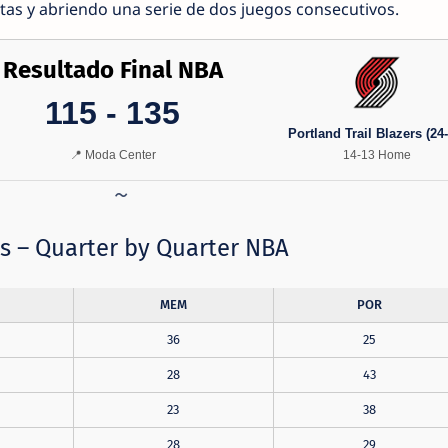
as y abriendo una serie de dos juegos consecutivos.
Resultado Final NBA
115 - 135
Portland Trail Blazers (24-
📍 Moda Center
14-13 Home
s – Quarter by Quarter NBA
MEM
POR
36
25
28
43
23
38
28
29