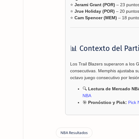
⭐
Jerami Grant (POR)
– 23 punto
⭐
Jrue Holiday (POR)
– 20 puntos,
⭐
Cam Spencer (MEM)
– 18 punt
📊 Contexto del Part
Los Trail Blazers superaron a los G
consecutivas. Memphis ajustaba su
octavo juego consecutivo por lesió
🔍
Lectura de Mercado NB
NBA
🎯
Pronóstico y Pick:
Pick 