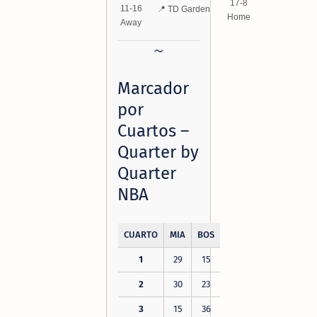
17-8
11-16
📍 TD Garden
Home
Away
Marcador
por
Cuartos –
Quarter by
Quarter
NBA
CUARTO
MIA
BOS
1
29
15
2
30
23
3
15
36