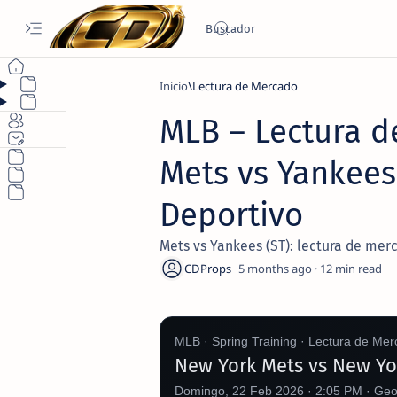
Inicio
Lectura de Mercado
MLB – Lectura d
Mets vs Yankees
Deportivo
Mets vs Yankees (ST): lectura de merca
5 months ago
12
MLB · Spring Training · Lectura de Me
New York Mets vs New Yo
Domingo, 22 Feb 2026 · 2:05 PM · Geor