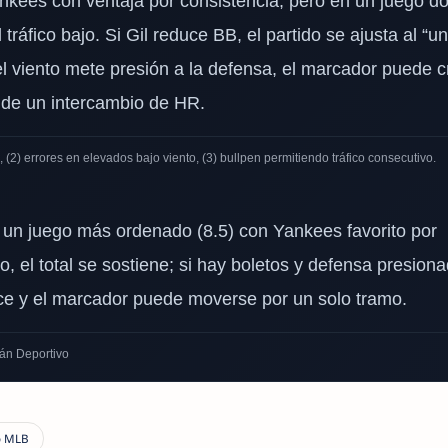
ankees con ventaja por consistencia, pero en un juego d
tráfico bajo. Si Gil reduce BB, el partido se ajusta al “u
 el viento mete presión a la defensa, el marcador puede c
 de un intercambio de HR.
 (2) errores en elevados bajo viento, (3) bullpen permitiendo tráfico consecutivo.
 un juego más ordenado (8.5) con Yankees favorito por
o, el total se sostiene; si hay boletos y defensa presion
rece y el marcador puede moverse por un solo tramo.
án Deportivo