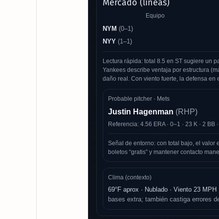
Mercado (líneas)
Equipo
NYM
(0–1)
NYY
(1–1)
Lectura rápida: total 8.5 en ST sugiere un p
Yankees describe ventaja por estructura (m
daño real. Con viento fuerte, la defensa en 
Probable pitcher · Mets
Justin Hagenman
(RHP)
Referencia: 4.56 ERA · 0–1 · 23 K · 2 BB 
Señal de entorno: con total bajo, el valor 
boletos “gratis” y mantener contacto mane
Clima (contexto)
69°F aprox · Nublado · Viento 23 MP
bases extra; también castiga errores d