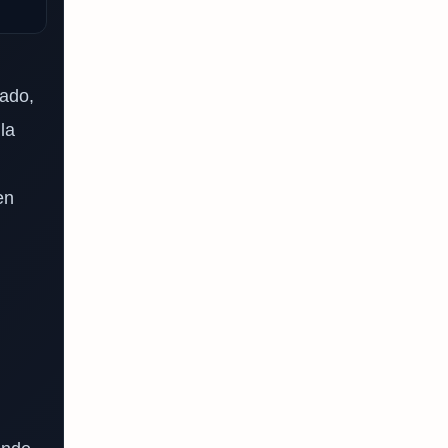
lado,
la
en