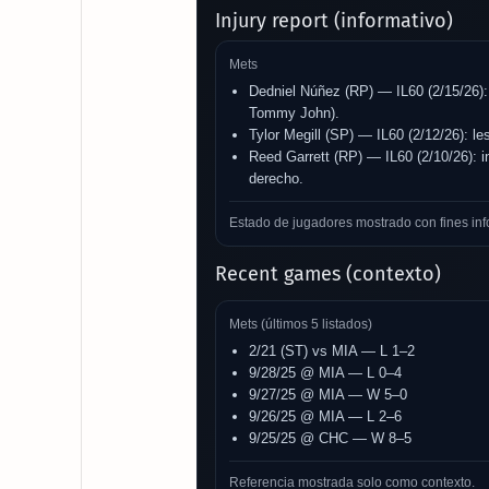
Injury report (informativo)
Mets
Dedniel Núñez (RP) — IL60 (2/15/26):
Tommy John).
Tylor Megill (SP) — IL60 (2/12/26): le
Reed Garrett (RP) — IL60 (2/10/26): 
derecho.
Estado de jugadores mostrado con fines inf
Recent games (contexto)
Mets (últimos 5 listados)
2/21 (ST) vs MIA — L 1–2
9/28/25 @ MIA — L 0–4
9/27/25 @ MIA — W 5–0
9/26/25 @ MIA — L 2–6
9/25/25 @ CHC — W 8–5
Referencia mostrada solo como contexto.