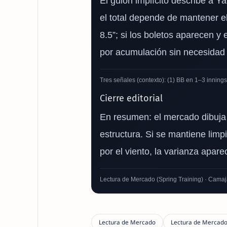
El guion implícito describe a Y
el total depende de mantener el 
8.5”; si los boletos aparecen y
por acumulación sin necesidad
Tres señales (contexto): (1) BB en 1–3 innings,
Cierre editorial
En resumen: el mercado dibuja
estructura. Si se mantiene limpi
por el viento, la varianza apa
Lectura de Mercado (Spring Training) · Camaj