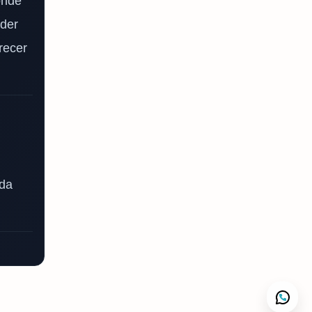
onde
nder
recer
ada