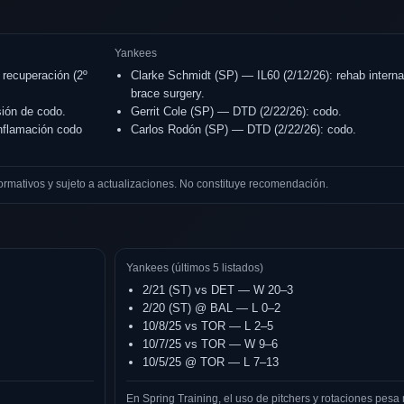
Yankees
 recuperación (2º
Clarke Schmidt (SP) — IL60 (2/12/26): rehab interna
brace surgery.
sión de codo.
Gerrit Cole (SP) — DTD (2/22/26): codo.
inflamación codo
Carlos Rodón (SP) — DTD (2/22/26): codo.
ormativos y sujeto a actualizaciones. No constituye recomendación.
Yankees (últimos 5 listados)
2/21 (ST) vs DET — W 20–3
2/20 (ST) @ BAL — L 0–2
10/8/25 vs TOR — L 2–5
10/7/25 vs TOR — W 9–6
10/5/25 @ TOR — L 7–13
En Spring Training, el uso de pitchers y rotaciones pesa