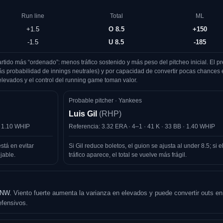
Run line
Total
ML
+1.5
O 8.5
+150
-1.5
U 8.5
-185
artido más “ordenado”: menos tráfico sostenido y más peso del pitcheo inicial. El pr
ás probabilidad de innings neutrales) y por capacidad de convertir pocas chances 
elevados y el control del running game toman valor.
Probable pitcher · Yankees
Luis Gil
(RHP)
· 1.10 WHIP
Referencia: 3.32 ERA · 4–1 · 41 K · 33 BB · 1.40 WHIP
está en evitar
Si Gil reduce boletos, el guion se ajusta al under 8.5; si e
jable.
tráfico aparece, el total se vuelve más frágil.
H NW.
Viento fuerte aumenta la varianza en elevados y puede convertir outs en
efensivos.