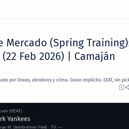
e Mercado (Spring Training)
 (22 Feb 2026) | Camaján
do por líneas, abridores y clima. Guion implícito. EEAT, sin pick
rcado (EEAT)
rk Yankees
ge M. Steinbrenner Field · TV: —