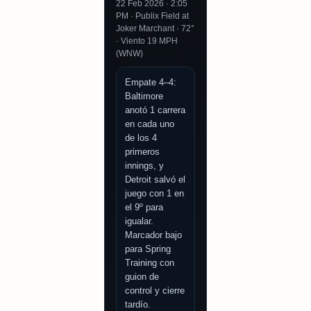
22 Feb 2026 · 2:05
PM · Publix Field at
Joker Marchant · 72°
· Viento 19 MPH
(WNW)
Empate 4–4:
Baltimore
anotó 1 carrera
en cada uno
de los 4
primeros
innings, y
Detroit salvó el
juego con 1 en
el 9º para
igualar.
Marcador bajo
para Spring
Training con
guion de
control y cierre
tardío.