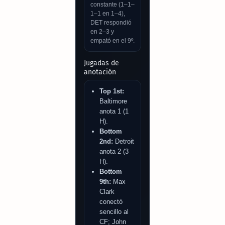
constante (1–1–
1–1 en 1–4),
DET respondió
en 2–3 y
empató en el 9º.
Jugadas de
anotación
Top 1st:
Baltimore
anota 1 (1
H).
Bottom
2nd:
Detroit
anota 2 (3
H).
Bottom
9th:
Max
Clark
conectó
sencillo al
CF; John