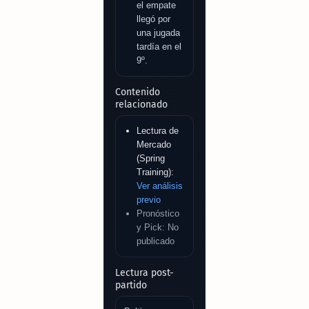
el empate
llegó por
una jugada
tardía en el
9º.
Contenido
relacionado
Lectura de
Mercado
(Spring
Training):
Ver análisis
previo
Pronóstico
y Pick: No
publicado
Lectura post-
partido