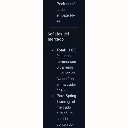
Peck anotó
la del
empate (4–
4).
Señales del
mercado
Total:
U 8.5
(el juego
terminó con
8 carreras
→ guion de
“Under” en
el marcador
final).
Para Spring
Training, el
mercado
sugirió un
partido
contenido;