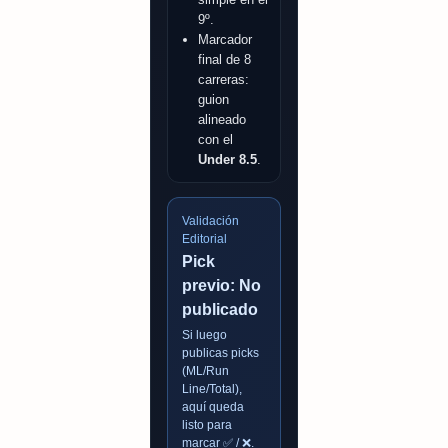
9º.
Marcador
final de 8
carreras:
guion
alineado
con el
Under 8.5
.
Validación
Editorial
Pick
previo: No
publicado
Si luego
publicas picks
(ML/Run
Line/Total),
aquí queda
listo para
marcar ✅ / ❌.