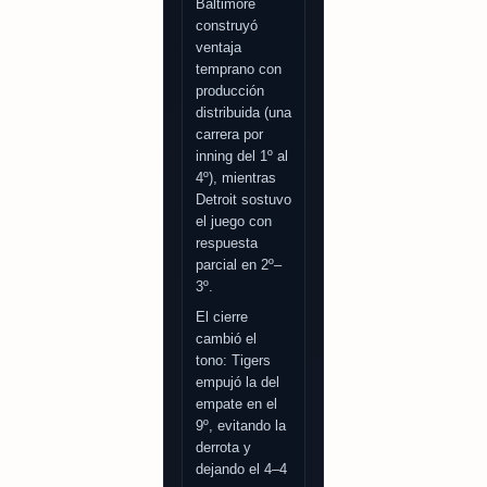
Baltimore
construyó
ventaja
temprano con
producción
distribuida (una
carrera por
inning del 1º al
4º), mientras
Detroit sostuvo
el juego con
respuesta
parcial en 2º–
3º.
El cierre
cambió el
tono: Tigers
empujó la del
empate en el
9º, evitando la
derrota y
dejando el 4–4