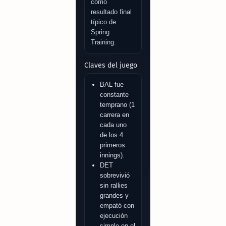
como
resultado final
típico de
Spring
Training.
Claves del juego
BAL fue
constante
temprano (1
carrera en
cada uno
de los 4
primeros
innings).
DET
sobrevivió
sin rallies
grandes y
empató con
ejecución
simple en el