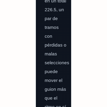
en un total
226.5, un
par de
tramos
con
pérdidas o
malas
selecciones
puede
mover el
guion más
que el
ritmo en sí.