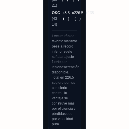
21)
OKC
+3.5
u226.5
+135
(43–
(—)
(—)
14)
Lectura rápida:
favorito visitante
pese a récord
inferior suele
señalar ajuste
fuerte por
lesiones/creación
disponible.
Total en 226.5
sugiere puntos
con cierto
control: la
ventaja se
construye más
por eficiencia y
pérdidas que
por velocidad
pura.