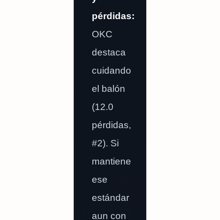
pérdidas:
OKC
destaca
cuidando
el balón
(12.0
pérdidas,
#2). Si
mantiene
ese
estándar
aun con