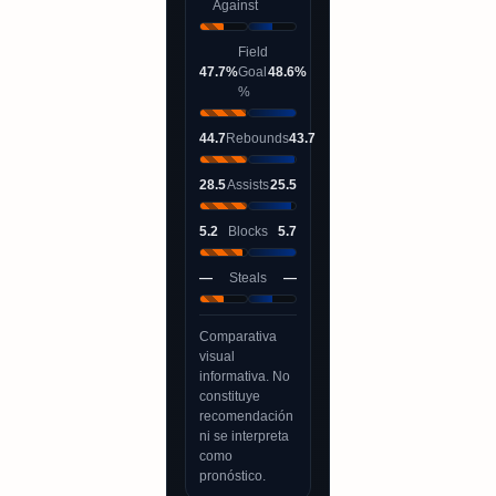
Against
Field
47.7%
Goal
48.6%
%
44.7
Rebounds
43.7
28.5
Assists
25.5
5.2
Blocks
5.7
—
Steals
—
Comparativa
visual
informativa. No
constituye
recomendación
ni se interpreta
como
pronóstico.