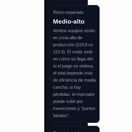
Ritmo esperado
Medio-alto
Ambos equipos están
en zona alta de
producción (119.8 vs
119.4). El matiz está
en cómo se llega ahí:
si el juego se ordena,
el total depende más
de eficiencia de media
cancha; si hay
pérdidas, el marcador
puede subir por
transiciones y “puntos
baratos”.