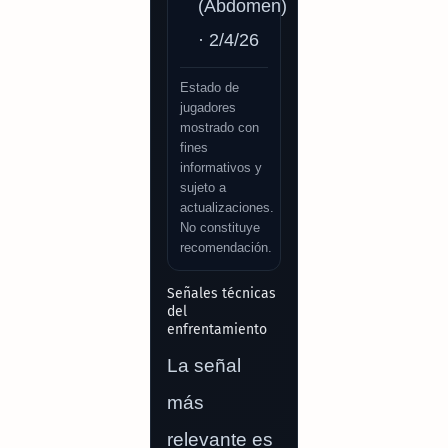
(Abdomen)
· 2/4/26
Estado de
jugadores
mostrado con
fines
informativos y
sujeto a
actualizaciones.
No constituye
recomendación.
Señales técnicas
del
enfrentamiento
La señal
más
relevante es