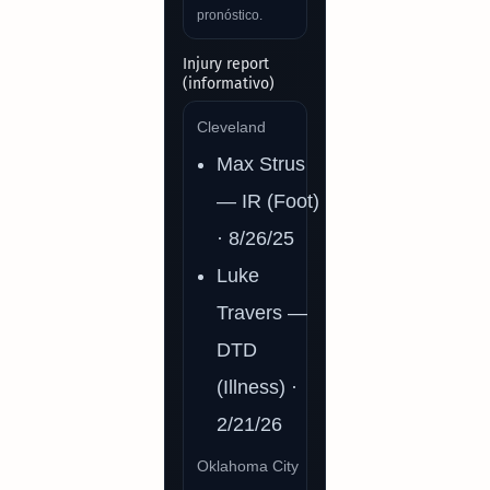
pronóstico.
Injury report
(informativo)
Cleveland
Max Strus
— IR (Foot)
· 8/26/25
Luke
Travers —
DTD
(Illness) ·
2/21/26
Oklahoma City