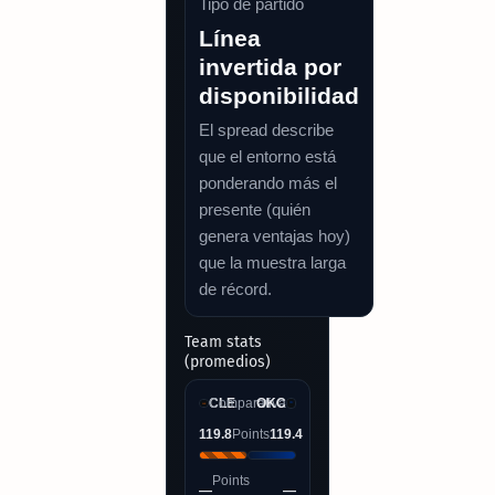
Tipo de partido
Línea
invertida por
disponibilidad
El spread describe
que el entorno está
ponderando más el
presente (quién
genera ventajas hoy)
que la muestra larga
de récord.
Team stats
(promedios)
CLE
Comparativa
OKC
119.8
Points
119.4
Points
—
—