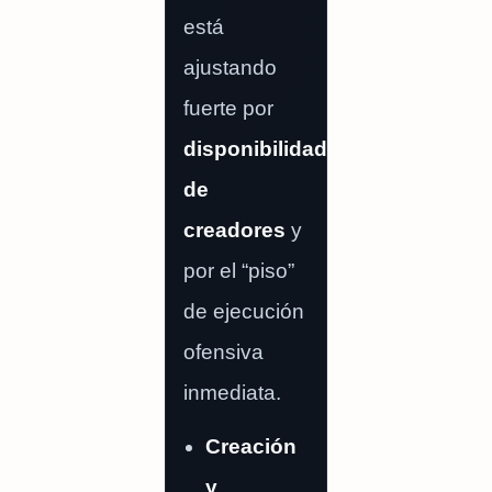
está
ajustando
fuerte por
disponibilidad
de
creadores
y
por el “piso”
de ejecución
ofensiva
inmediata.
Creación
y