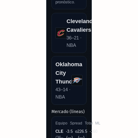
pronóstico.
Cleveland
Cavaliers
36–21 ·
NBA
Oklahoma
City
Thunder
43–14 ·
NBA
Mercado (líneas)
Equipo
Spread
Total
ML
CLE
-3.5
o226.5
-160
(36–
(—)
(—)