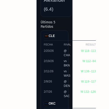
Alexander
(6.4)
Últimos 5
Partidos
CLE
FECHA
RIVAL
RESULT
2/20/26
@
W 118–113
CHA
2/19/26
vs
W 112–84
BKN
2/11/26
vs
W 138–113
WAS
2/9/26
@
W 119–117
DEN
2/7/26
@
W 132–126
SAC
OKC