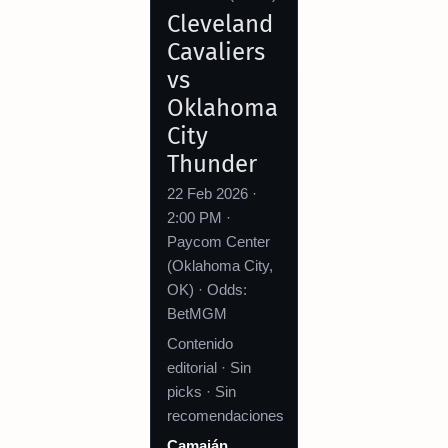
Cleveland
Cavaliers
vs
Oklahoma
City
Thunder
22 Feb 2026 ·
2:00 PM ·
Paycom Center
(Oklahoma City,
OK) · Odds:
BetMGM
Contenido
editorial · Sin
picks · Sin
recomendaciones
Camaján