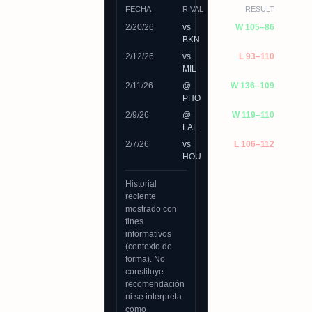
FECHA
RIVAL
RESULT
2/20/26
vs
W 105–86
BKN
2/12/26
vs
L 93–110
MIL
2/11/26
@
W 136–109
PHO
2/9/26
@
W 119–110
LAL
2/7/26
vs
L 106–112
HOU
Historial
reciente
mostrado con
fines
informativos
(contexto de
forma). No
constituye
recomendación
ni se interpreta
como