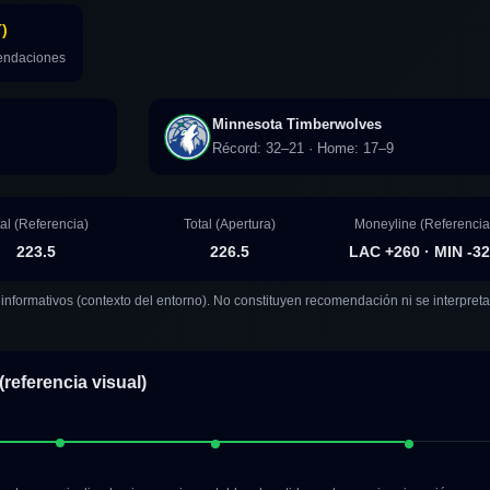
)
mendaciones
Minnesota Timberwolves
Récord: 32–21 · Home: 17–9
tal (Referencia)
Total (Apertura)
Moneyline (Referencia
223.5
226.5
LAC +260 · MIN -3
nformativos (contexto del entorno). No constituyen recomendación ni se interpre
(referencia visual)