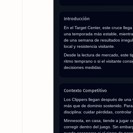
Introducción
En el Target Center, este cruce llega
una temporada más estable, mientra
de una semana de resultados irregula
local y resistencia visitante.
Desde la lectura de mercado, este tip
ritmo temprano o si el visitante cons
decisiones medidas.
Contexto Competitivo
Los Clippers llegan después de una v
más que de dominio sostenido. Para u
disciplina: cuidar pérdidas, controlar
Minnesota, en casa, tiende a jugar 
corregir dentro del juego. Sin embarg