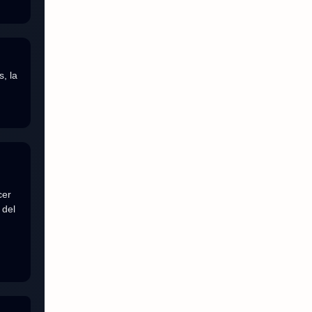
, la
cer
 del