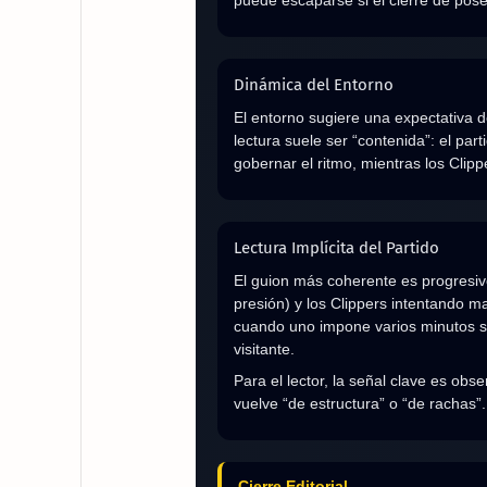
puede escaparse si el cierre de pose
Dinámica del Entorno
El entorno sugiere una expectativa d
lectura suele ser “contenida”: el pa
gobernar el ritmo, mientras los Clipp
Lectura Implícita del Partido
El guion más coherente es progresiv
presión) y los Clippers intentando m
cuando uno impone varios minutos seg
visitante.
Para el lector, la señal clave es obse
vuelve “de estructura” o “de rachas”.
Cierre Editorial