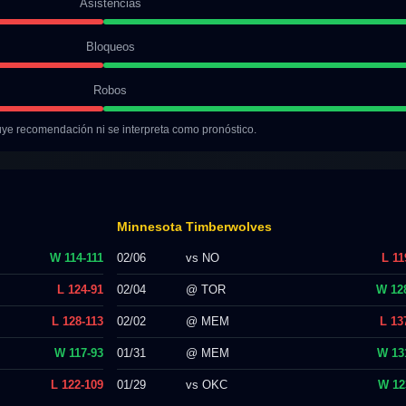
Asistencias
Bloqueos
Robos
uye recomendación ni se interpreta como pronóstico.
Minnesota Timberwolves
W 114-111
02/06
vs NO
L 11
L 124-91
02/04
@ TOR
W 12
L 128-113
02/02
@ MEM
L 13
W 117-93
01/31
@ MEM
W 13
L 122-109
01/29
vs OKC
W 12