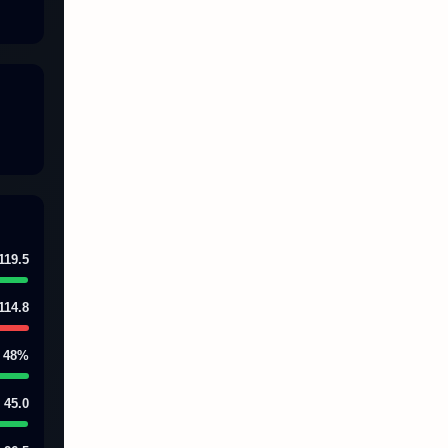
119.5
114.8
48%
45.0