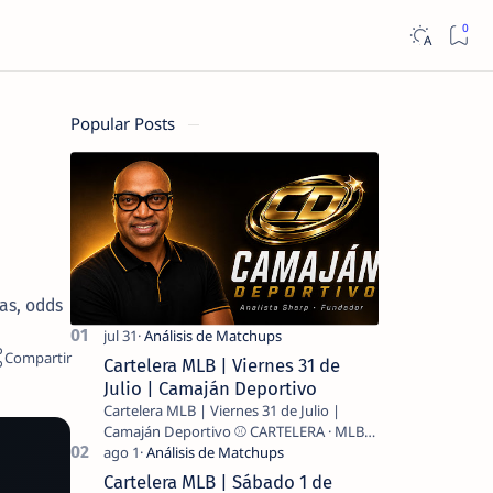
Popular Posts
as, odds
Cartelera MLB | Viernes 31 de
Julio | Camaján Deportivo
Cartelera MLB | Viernes 31 de Julio |
Camaján Deportivo ⚾ CARTELERA · MLB
2026 ⚾ MI LECTURA DEL DÍA …
Cartelera MLB | Sábado 1 de