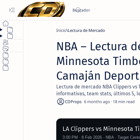
Inicio
Lectura de Mercado
NBA – Lectura d
Minnesota Timbe
Camaján Deport
Lectura de mercado NBA Clippers vs T
informativas, team stats, últimos 5, l
6 months ago
18
LA Clippers vs Minnesota 
3:00 PM · 8 Feb 2026 · NBA · Target Cent