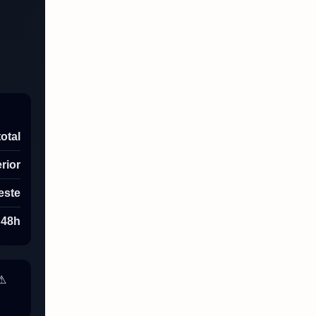
otal
rior
este
 48h
⚠