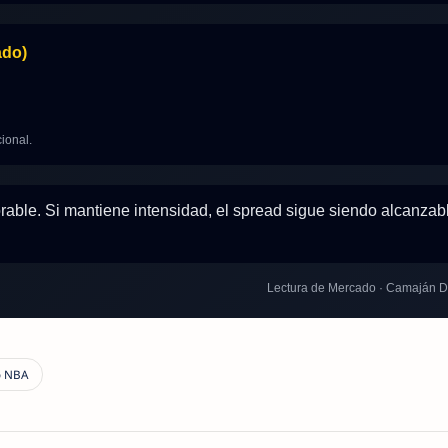
ado)
ional.
rable. Si mantiene intensidad, el spread sigue siendo alcanzab
Lectura de Mercado · Camaján D