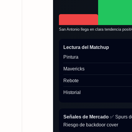
San Antonio llega en clara tendencia positi
Lectura del Matchup
Pintura
Mavericks
Rebote
Historial
Señales de Mercado
✅ Spurs d
Riesgo de backdoor cover