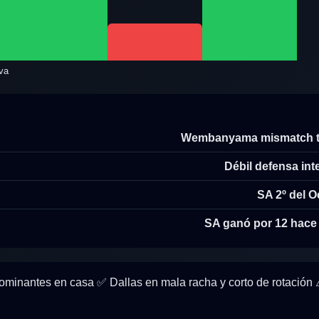
va
Wembanyama mismatch t
Débil defensa inte
SA 2º del O
SA ganó por 12 hace
ominantes en casa
✅ Dallas en mala racha y corto de rotación