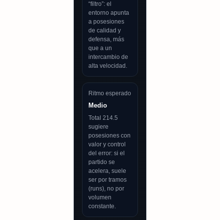
“filtro”: el
entorno apunta
a posesiones
de calidad y
defensa, más
que a un
intercambio de
alta velocidad.
Ritmo esperado
Medio
Total 214.5
sugiere
posesiones con
valor y control
del error: si el
partido se
acelera, suele
ser por tramos
(runs), no por
volumen
constante.