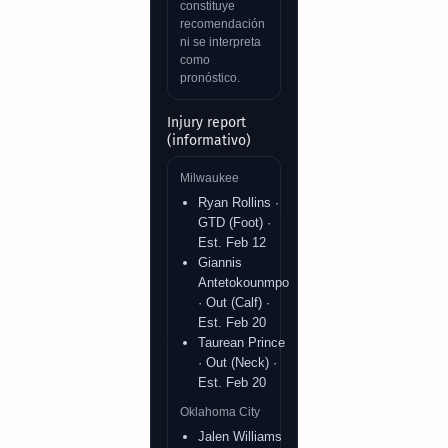
constituye
recomendación
ni se interpreta
como
pronóstico.
Injury report
(informativo)
Milwaukee
Ryan Rollins ·
GTD (Foot) ·
Est. Feb 12
Giannis
Antetokounmpo
· Out (Calf) ·
Est. Feb 20
Taurean Prince
· Out (Neck) ·
Est. Feb 20
Oklahoma City
Jalen Williams