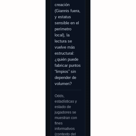
creación
(Giannis fuera,
y estatus
sensible en el
perímetro
local), la
lectura se
vuelve más
estructural:
¿quién puede
fabricar puntos
“limpios” sin
depender de
volumen?
Odds,
estadísticas y
estado de
jugadores se
muestran con
fines
informativos
(contexto del