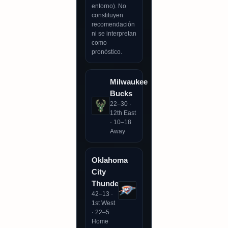
entorno). No
constituyen
recomendación
ni se interpretan
como
pronóstico.
Milwaukee
Bucks
22–30 ·
12th East
· 10–18
Away
Oklahoma
City
Thunder
42–13 ·
1st West
· 22–5
Home