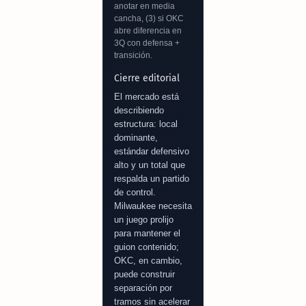
anotar en media
cancha, (3) si OKC
abre diferencia en
3Q con defensa +
transición.
Cierre editorial
El mercado está
describiendo
estructura: local
dominante,
estándar defensivo
alto y un total que
respalda un partido
de control.
Milwaukee necesita
un juego prolijo
para mantener el
guion contenido;
OKC, en cambio,
puede construir
separación por
tramos sin acelerar