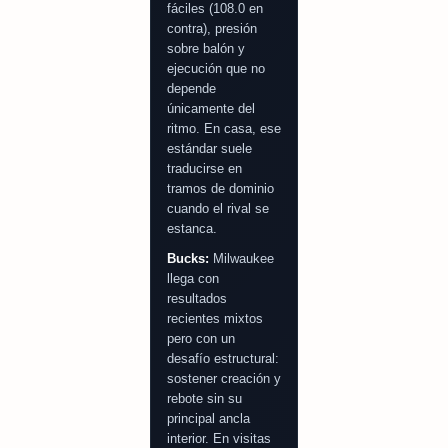
fáciles (108.0 en
contra), presión
sobre balón y
ejecución que no
depende
únicamente del
ritmo. En casa, ese
estándar suele
traducirse en
tramos de dominio
cuando el rival se
estanca.
Bucks:
Milwaukee
llega con
resultados
recientes mixtos
pero con un
desafío estructural:
sostener creación y
rebote sin su
principal ancla
interior. En visitas