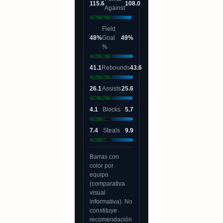
115.6
108.0
Against
Field
48%
Goal
49%
%
41.1
Rebounds
43.6
26.1
Assists
25.6
4.1
Blocks
5.7
7.4
Steals
9.9
Barras con
color por
equipo
(comparativa
visual
informativa). No
constituye
recomendación