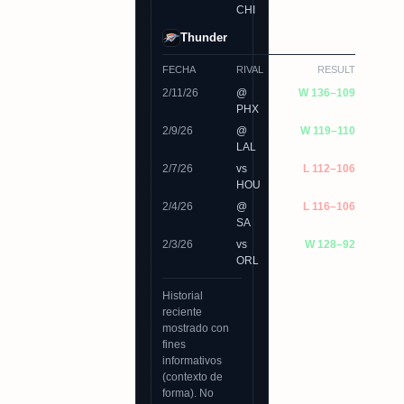
CHI
Thunder
FECHA
RIVAL
RESULT
2/11/26
@
W 136–109
PHX
2/9/26
@
W 119–110
LAL
2/7/26
vs
L 112–106
HOU
2/4/26
@
L 116–106
SA
2/3/26
vs
W 128–92
ORL
Historial
reciente
mostrado con
fines
informativos
(contexto de
forma). No