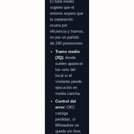
El total medio
sugiere que el
entorno espera que
la separación
ocurra por
eficiencia y tramos,
no por un partido
de 240 posesiones.
Tramo medio
(3Q):
donde
suelen aparecer
los runs del
local si el
visitante pierde
ejecución en
media cancha.
Control del
error:
OKC
castiga
pérdidas; si
Milwaukee se
queda sin tiros