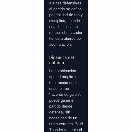
a élites defensivas,
el partido se define
por calidad de tiro y
disciplina; cuando
esa disciplina se
rompe, el marcador
tiende a abrirse por
acumulación.
Dinámica del
entorno
La combinación
spread amplio +
total medio suele
describir un
“favorito de guion”:
puede ganar el
partido desde
defensa, sin
necesidad de un
ritmo extremo. Si el
Thunder controla el