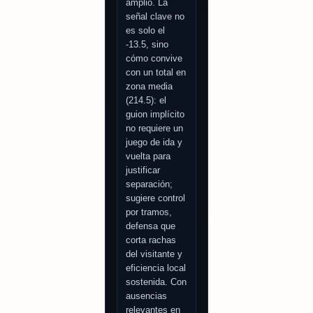
amplio. La
señal clave no
es solo el
-13.5, sino
cómo convive
con un total en
zona media
(214.5): el
guion implícito
no requiere un
juego de ida y
vuelta para
justificar
separación;
sugiere control
por tramos,
defensa que
corta rachas
del visitante y
eficiencia local
sostenida. Con
ausencias
relevantes en