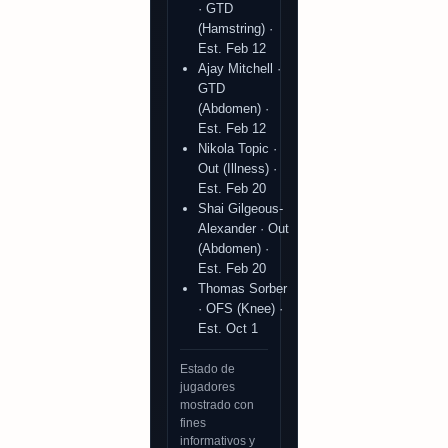
· GTD
(Hamstring) ·
Est. Feb 12
Ajay Mitchell ·
GTD
(Abdomen) ·
Est. Feb 12
Nikola Topic ·
Out (Illness) ·
Est. Feb 20
Shai Gilgeous-
Alexander · Out
(Abdomen) ·
Est. Feb 20
Thomas Sorber
· OFS (Knee) ·
Est. Oct 1
Estado de
jugadores
mostrado con
fines
informativos y