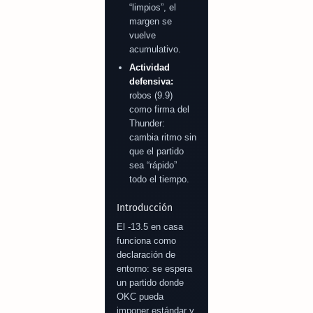
“limpios”, el
margen se
vuelve
acumulativo.
Actividad
defensiva:
robos (9.9)
como firma del
Thunder:
cambia ritmo sin
que el partido
sea “rápido”
todo el tiempo.
Introducción
El -13.5 en casa
funciona como
declaración de
entorno: se espera
un partido donde
OKC pueda
imponer estándar y