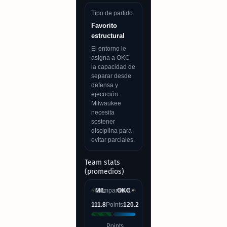
Tipo de partido
Favorito
estructural
El entorno le
asigna a OKC
la capacidad de
separar desde
defensa y
ejecución.
Milwaukee
necesita
sostener
disciplina para
evitar parciales.
Team stats
(promedios)
MIL
Comparativa
OKC
111.8
Points
120.2
Points