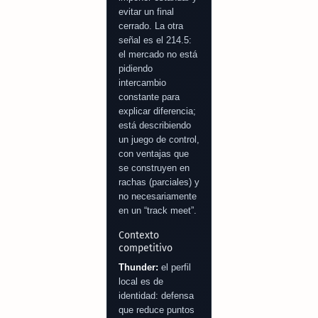
evitar un final
cerrado. La otra
señal es el 214.5:
el mercado no está
pidiendo
intercambio
constante para
explicar diferencia;
está describiendo
un juego de control,
con ventajas que
se construyen en
rachas (parciales) y
no necesariamente
en un “track meet”.
Contexto
competitivo
Thunder:
el perfil
local es de
identidad: defensa
que reduce puntos