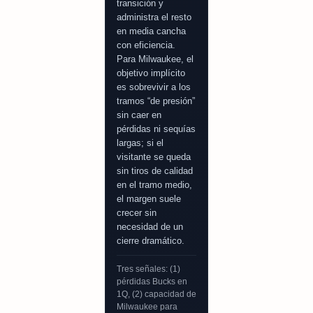
transición y
administra el resto
en media cancha
con eficiencia.
Para Milwaukee, el
objetivo implícito
es sobrevivir a los
tramos “de presión”
sin caer en
pérdidas ni sequías
largas; si el
visitante se queda
sin tiros de calidad
en el tramo medio,
el margen suele
crecer sin
necesidad de un
cierre dramático.
Tres señales: (1)
pérdidas Bucks en
1Q, (2) capacidad de
Milwaukee para