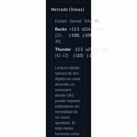
Mercado (líneas)
Equipo
Spread
Total
ML
Bucks
+13.5
o214.5
+525
(22–
(-108)
(-108)
30)
Thunder
-13.5
u214.5
-750
(42–13)
(-110)
(-112)
Lectura rápida:
spread de dos
dígitos en casa
describe un
escenario
donde OKC
puede imponer
estándares sin
necesidad de
un cierre
apretado. El
total medio
funciona como