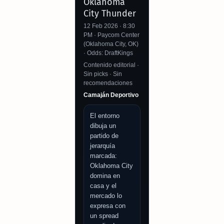
Oklahoma
City Thunder
12 Feb 2026 · 8:30
PM · Paycom Center
(Oklahoma City, OK)
· Odds: DraftKings
Contenido editorial ·
Sin picks · Sin
recomendaciones
Camaján Deportivo
El entorno
dibuja un
partido de
jerarquía
marcada:
Oklahoma City
domina en
casa y el
mercado lo
expresa con
un spread