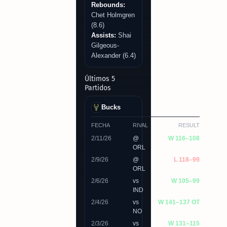
Rebounds:
Chet Holmgren
(8.6)
Assists:
Shai
Gilgeous-
Alexander (6.4)
Últimos 5
Partidos
Bucks
FECHA
RIVAL
RESULT
2/11/26
@
W 116–108
ORL
2/9/26
@
L 118–99
ORL
2/6/26
vs
W 105–99
IND
2/4/26
vs
W 141–137 OT
NO
2/3/26
vs
W 131–115