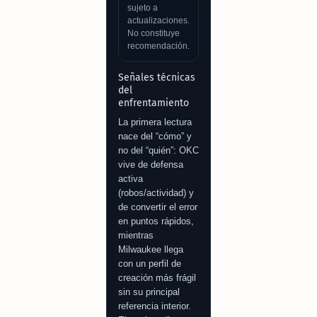
sujeto a
actualizaciones.
No constituye
recomendación.
Señales técnicas
del
enfrentamiento
La primera lectura
nace del “cómo” y
no del “quién”: OKC
vive de defensa
activa
(robos/actividad) y
de convertir el error
en puntos rápidos,
mientras
Milwaukee llega
con un perfil de
creación más frágil
sin su principal
referencia interior.