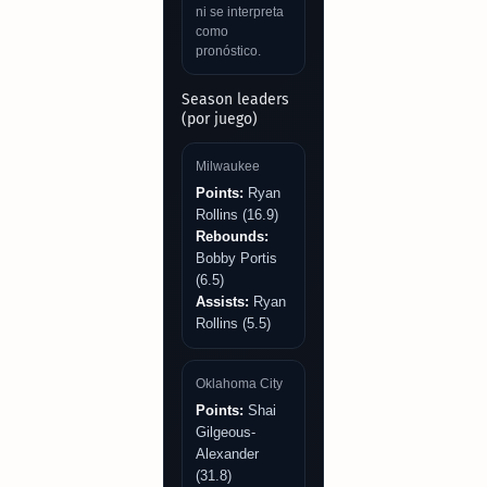
ni se interpreta
como
pronóstico.
Season leaders
(por juego)
Milwaukee
Points:
Ryan
Rollins (16.9)
Rebounds:
Bobby Portis
(6.5)
Assists:
Ryan
Rollins (5.5)
Oklahoma City
Points:
Shai
Gilgeous-
Alexander
(31.8)