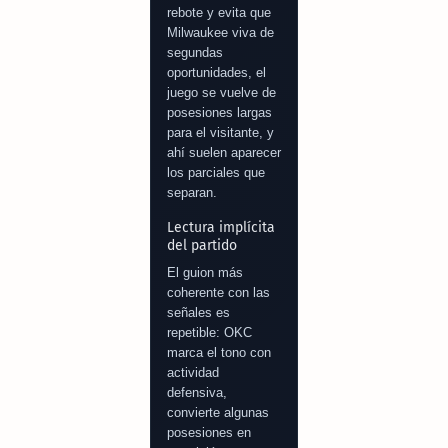
rebote y evita que
Milwaukee viva de
segundas
oportunidades, el
juego se vuelve de
posesiones largas
para el visitante, y
ahí suelen aparecer
los parciales que
separan.
Lectura implícita
del partido
El guion más
coherente con las
señales es
repetible: OKC
marca el tono con
actividad
defensiva,
convierte algunas
posesiones en