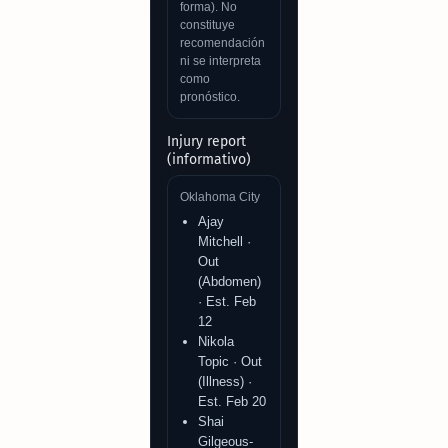
forma). No
constituye
recomendación
ni se interpreta
como
pronóstico.
Injury report
(informativo)
Oklahoma City
Ajay
Mitchell ·
Out
(Abdomen)
· Est. Feb
12
Nikola
Topic · Out
(Illness) ·
Est. Feb 20
Shai
Gilgeous-