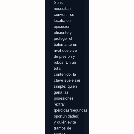
Suns
necesitan
convertir su
localía en
ejecución
eficiente y
proteger el
balón ante un
rival que vive
de presión y
robos. En un
total
contenido, la
clave suele ser
simple: quién
gana las
posesiones
“extra”
(pérdidas/segundas
oportunidades)
y quién evita
tramos de