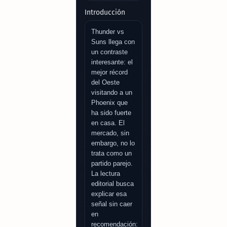
Introducción
Thunder vs
Suns llega con
un contraste
interesante: el
mejor récord
del Oeste
visitando a un
Phoenix que
ha sido fuerte
en casa. El
mercado, sin
embargo, no lo
trata como un
partido parejo.
La lectura
editorial busca
explicar esa
señal sin caer
en
recomendación: