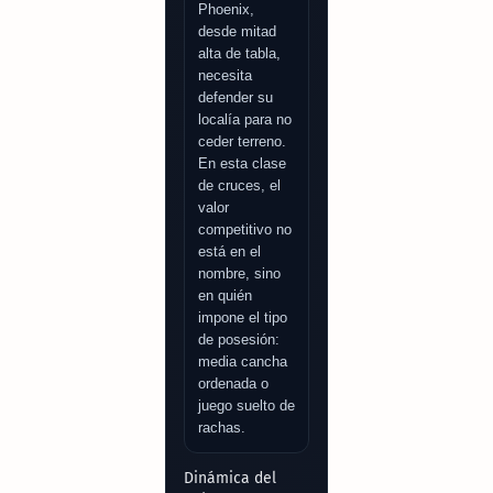
Phoenix,
desde mitad
alta de tabla,
necesita
defender su
localía para no
ceder terreno.
En esta clase
de cruces, el
valor
competitivo no
está en el
nombre, sino
en quién
impone el tipo
de posesión:
media cancha
ordenada o
juego suelto de
rachas.
Dinámica del