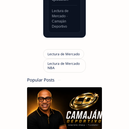
Lectura de
Mercado ·
Camaján
Deportivo
Popular Posts