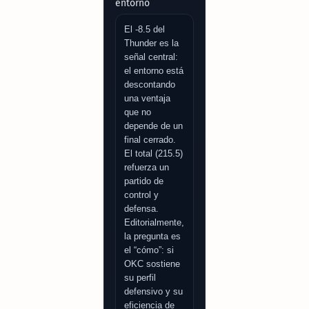
entorno
El -8.5 del
Thunder es la
señal central:
el entorno está
descontando
una ventaja
que no
depende de un
final cerrado.
El total (215.5)
refuerza un
partido de
control y
defensa.
Editorialmente,
la pregunta es
el “cómo”: si
OKC sostiene
su perfil
defensivo y su
eficiencia de