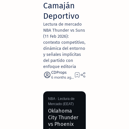
Camaján
Deportivo
Lectura de mercado
NBA Thunder vs Suns
(11 Feb 2026):
contexto competitivo,
dinámica del entorno
y señales implícitas
del partido con
enfoque editoria
6 months ago
17
NBA · Lectura de
Mercado (EEAT)
Oklahoma
City Thunder
vs Phoenix