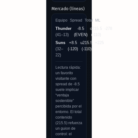
Mercado (líneas)
Equipo
Spread
Total
ML
Thunder
-8.5
o215.5
-278
(41–13)
(EVEN)
(-110)
Suns
+8.5
u215.5
+225
(32–
(-120)
(-110)
22)
Lectura rápida:
un favorito
visitante con
spread de -8.5
suele implicar
“ventaja
sostenible”
percibida por el
entorno. El total
contenido
(215.5) refuerza
un guion de
control: el