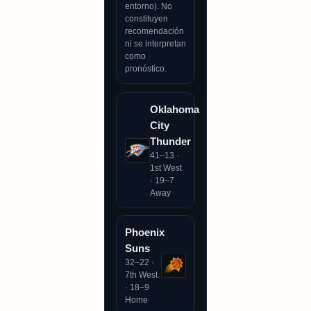
entorno). No
constituyen
recomendación
ni se interpretan
como
pronóstico.
Oklahoma
City
Thunder
41–13 ·
1st West
· 19–7
Away
Phoenix
Suns
32–22 ·
7th West
· 18–9
Home