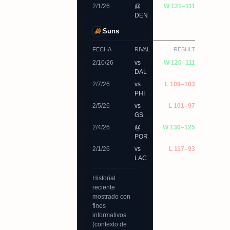
2/1/26
@
W 121–111
DEN
Suns
FECHA
RIVAL
RESULT
2/10/26
vs
W 120–111
DAL
2/7/26
vs
L 109–103
PHI
2/5/26
vs
L 101–97
GS
2/4/26
@
W 130–125
POR
2/1/26
vs
L 117–93
LAC
Historial
reciente
mostrado con
fines
informativos
(contexto de