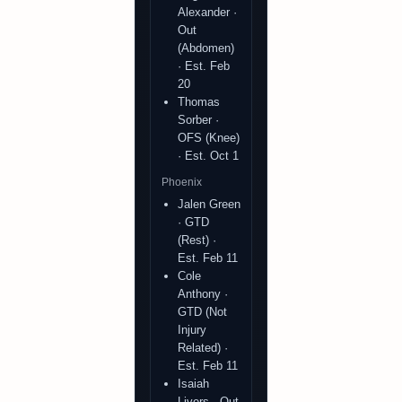
Alexander ·
Out
(Abdomen)
· Est. Feb
20
Thomas
Sorber ·
OFS (Knee)
· Est. Oct 1
Phoenix
Jalen Green
· GTD
(Rest) ·
Est. Feb 11
Cole
Anthony ·
GTD (Not
Injury
Related) ·
Est. Feb 11
Isaiah
Livers · Out