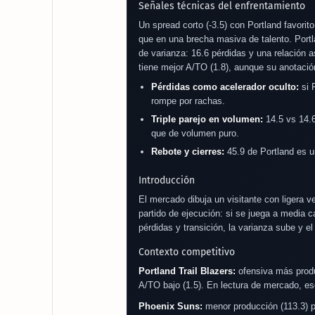
Señales técnicas del enfrentamiento
Un spread corto (-3.5) con Portland favorit
que en una brecha masiva de talento. Portla
de varianza: 16.6 pérdidas y una relación a
tiene mejor A/TO (1.8), aunque su anotació
Pérdidas como acelerador oculto:
si 
rompe por rachas.
Triple parejo en volumen:
14.5 vs 14.6
que de volumen puro.
Rebote y cierres:
45.9 de Portland es un
Introducción
El mercado dibuja un visitante con ligera 
partido de ejecución: si se juega a media c
pérdidas y transición, la varianza sube y el 
Contexto competitivo
Portland Trail Blazers:
ofensiva más produc
A/TO bajo (1.5). En lectura de mercado, es
Phoenix Suns:
menor producción (113.3) p