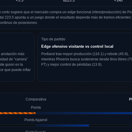
+3.5
u223.5
+140
en corto sugiere que el mercado compra un edge funcional (ritmo/producción) de Por
 Total 223.5 apunta a un juego donde el resultado depende más de tramos eficientes 
continuo de posesiones.
Tipo de partido
Edge ofensivo visitante vs control local
e anotación más
Portland trae mayor producción (116.1) y rebote (45.9),
sidad de “carrera”
mientras Phoenix busca sostenerse desde tiros libres (
te guion es la
FT) y mejor control de pérdidas (13.9).
or que puede inflar
Comparativa
P
Points
Points Against