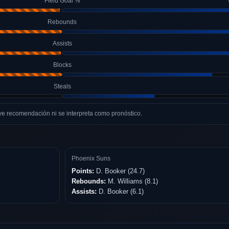
Field Goal %
Rebounds
Assists
Blocks
Steals
uye recomendación ni se interpreta como pronóstico.
Phoenix Suns
Points:
D. Booker (24.7)
Rebounds:
M. Williams (8.1)
Assists:
D. Booker (6.1)