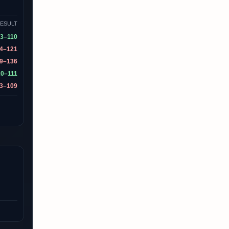
ESULT
3–110
94–121
09–136
0–111
03–109