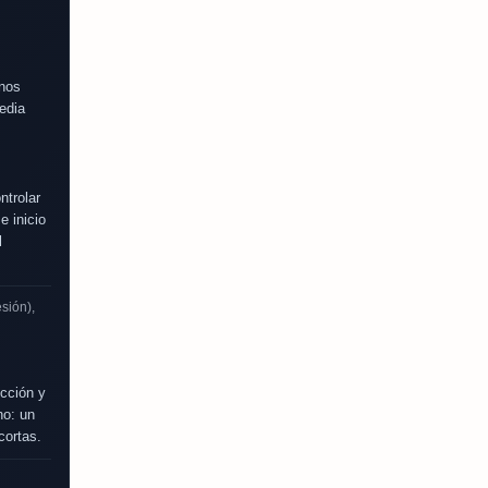
unos
edia
ntrolar
e inicio
l
sión),
ucción y
no: un
cortas.