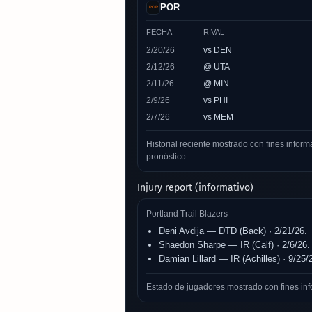
POR
FECHA
RIVAL
2/20/26
vs DEN
2/12/26
@ UTA
2/11/26
@ MIN
2/9/26
vs PHI
2/7/26
vs MEM
Historial reciente mostrado con fines infor
pronóstico.
Injury report (informativo)
Portland Trail Blazers
Deni Avdija — DTD (Back) · 2/21/26.
Shaedon Sharpe — IR (Calf) · 2/6/26.
Damian Lillard — IR (Achilles) · 9/25/
Estado de jugadores mostrado con fines inf