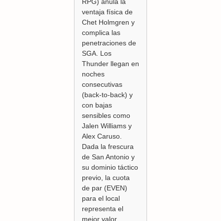
RPG) anula la
ventaja física de
Chet Holmgren y
complica las
penetraciones de
SGA. Los
Thunder llegan en
noches
consecutivas
(back-to-back) y
con bajas
sensibles como
Jalen Williams y
Alex Caruso.
Dada la frescura
de San Antonio y
su dominio táctico
previo, la cuota
de par (EVEN)
para el local
representa el
mejor valor