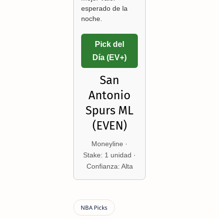
esperado de la
noche.
Pick del
Día (EV+)
San
Antonio
Spurs ML
(EVEN)
Moneyline ·
Stake: 1 unidad ·
Confianza: Alta