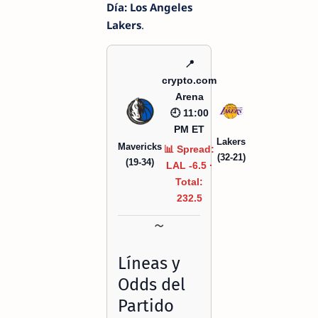
Día: Los Angeles
Lakers
.
📍
crypto.com
Arena
🕘 11:00
PM ET
Lakers
Mavericks
📊 Spread:
(32-21)
(19-34)
LAL -6.5 ·
Total:
232.5
Líneas y
Odds del
Partido