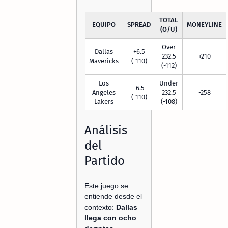
TOTAL
EQUIPO
SPREAD
MONEYLINE
(O/U)
Over
Dallas
+6.5
232.5
+210
Mavericks
(-110)
(-112)
Los
Under
-6.5
Angeles
232.5
-258
(-110)
Lakers
(-108)
Análisis
del
Partido
Este juego se
entiende desde el
contexto:
Dallas
llega con ocho