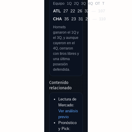
Equipo
1Q
2Q
3Q
4Q
OT
T
ATL
27
22
26
32
—
107
CHA
35
23
31
21
—
110
Hornets
ganaron el 1Q y
el 3Q, y aunque
cayeron en el
4Q, cerraron
con tiros libres y
una última
posesión
defendida.
Contenido
relacionado
Lectura de
Mercado:
Ver análisis
previo
Pronóstico
y Pick: