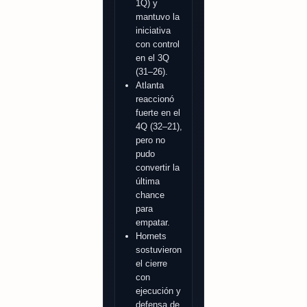
1Q) y
mantuvo la
iniciativa
con control
en el 3Q
(31–26).
Atlanta
reaccionó
fuerte en el
4Q (32–21),
pero no
pudo
convertir la
última
chance
para
empatar.
Hornets
sostuvieron
el cierre
con
ejecución y
defensa de