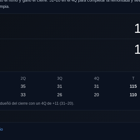
ó el ritmo y ganó el cierre: 31–20 en el 4Q para completar la remontada y lle
impia.
2Q
3Q
4Q
T
35
31
31
115
33
26
20
110
adueñó del cierre con un 4Q de +11 (31–20).
io