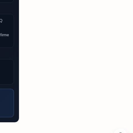
2Q
 firme