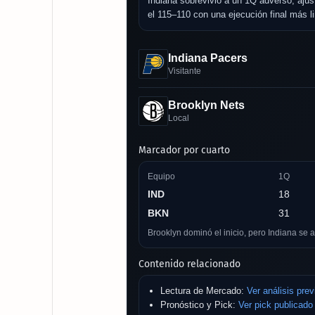
Indiana sobrevivió a un 1Q adverso, ajust
el 115–110 con una ejecución final más l
Indiana Pacers
Visitante
Brooklyn Nets
Local
Marcador por cuarto
Equipo
1Q
IND
18
BKN
31
Brooklyn dominó el inicio, pero Indiana se 
Contenido relacionado
Lectura de Mercado:
Ver análisis prev
Pronóstico y Pick:
Ver pick publicado