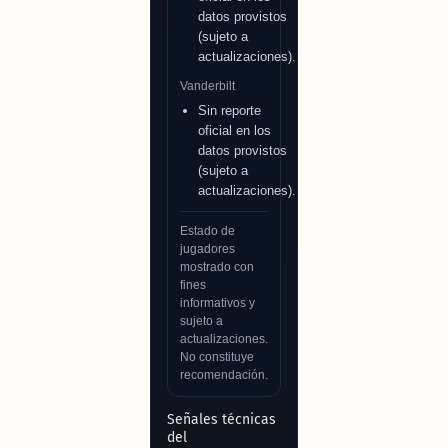
datos provistos
(sujeto a
actualizaciones).
Vanderbilt
Sin reporte
oficial en los
datos provistos
(sujeto a
actualizaciones).
Estado de
jugadores
mostrado con
fines
informativos y
sujeto a
actualizaciones.
No constituye
recomendación.
Señales técnicas
del