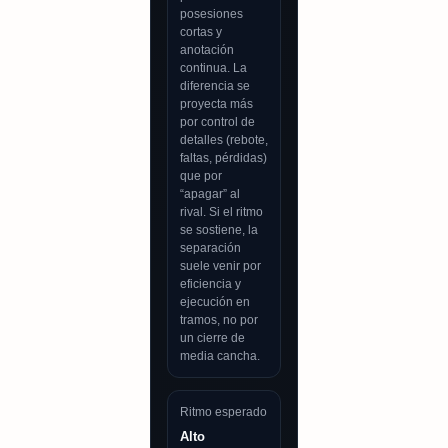
posesiones
cortas y
anotación
continua. La
diferencia se
proyecta más
por control de
detalles (rebote,
faltas, pérdidas)
que por
“apagar” al
rival. Si el ritmo
se sostiene, la
separación
suele venir por
eficiencia y
ejecución en
tramos, no por
un cierre de
media cancha.
Ritmo esperado
Alto