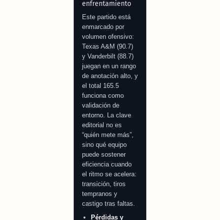
enfrentamiento
Este partido está
enmarcado por
volumen ofensivo:
Texas A&M (90.7)
y Vanderbilt (88.7)
juegan en un rango
de anotación alto, y
el total 165.5
funciona como
validación de
entorno. La clave
editorial no es
“quién mete más”,
sino qué equipo
puede sostener
eficiencia cuando
el ritmo se acelera:
transición, tiros
tempranos y
castigo tras faltas.
Pérdidas y