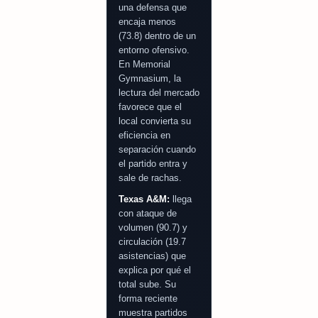
una defensa que
encaja menos
(73.8) dentro de un
entorno ofensivo.
En Memorial
Gymnasium, la
lectura del mercado
favorece que el
local convierta su
eficiencia en
separación cuando
el partido entra y
sale de rachas.
Texas A&M:
llega
con ataque de
volumen (90.7) y
circulación (19.7
asistencias) que
explica por qué el
total sube. Su
forma reciente
muestra partidos