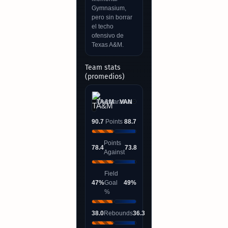
Gymnasium,
pero sin borrar
el techo
ofensivo de
Texas A&M.
Team stats
(promedios)
TA&M
Comparativa
VAN
90.7
Points
88.7
Points
78.4
73.8
Against
Field
47%
Goal
49%
%
38.0
Rebounds
36.3