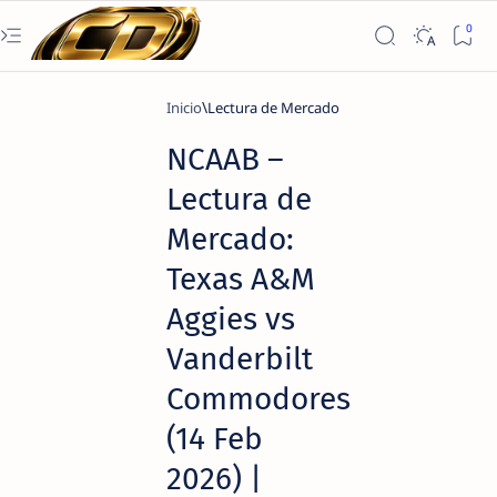
Inicio
Lectura de Mercado
NCAAB –
Lectura de
Mercado:
Texas A&M
Aggies vs
Vanderbilt
Commodores
(14 Feb
2026) |