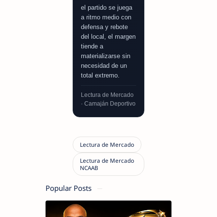
el partido se juega
a ritmo medio con
defensa y rebote
del local, el margen
tiende a
materializarse sin
necesidad de un
total extremo.
Lectura de Mercado
· Camaján Deportivo
Popular Posts