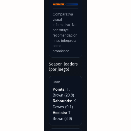
Comparativa
visual
informativa. No
constituye
recomendación
ni se interpreta
como
pronóstico.
Season leaders
(por juego)
Utah
Points:
T.
Brown (20.8)
Rebounds:
K.
Dawes (9.1)
Assists:
T.
Brown (3.9)