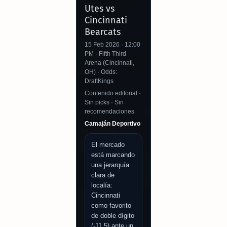
Utes vs
Cincinnati
Bearcats
15 Feb 2026 · 12:00
PM · Fifth Third
Arena (Cincinnati,
OH) · Odds:
DraftKings
Contenido editorial ·
Sin picks · Sin
recomendaciones
Camaján Deportivo
El mercado
está marcando
una jerarquía
clara de
localía:
Cincinnati
como favorito
de doble dígito
(-11.5) ante un