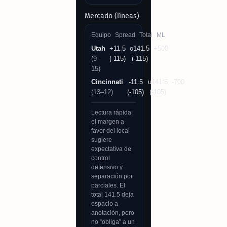
Mercado (líneas)
Equipo
Spread
Total
ML
Utah
+11.5
o141.5
+500
(9–
(-115)
(-115)
15)
Cincinnati
-11.5
u141.5
-700
(13–12)
(-105)
(-105)
Lectura rápida:
el margen a
favor del local
sugiere
expectativa de
control
defensivo y
separación por
parciales. El
total 141.5 deja
espacio a
anotación, pero
no “obliga” a un