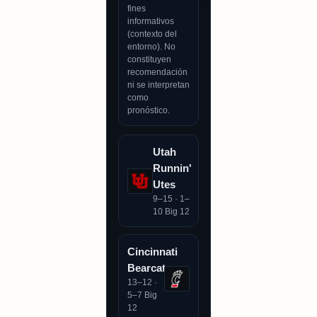
fines
informativos
(contexto del
entorno). No
constituyen
recomendación
ni se interpretan
como
pronóstico.
Utah
Runnin'
Utes
9–15 · 1–
10 Big 12
Cincinnati
Bearcats
13–12 ·
5–7 Big
12