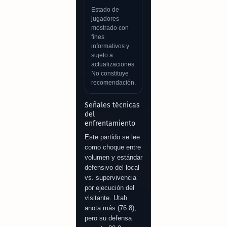
Estado de
jugadores
mostrado con
fines
informativos y
sujeto a
actualizaciones.
No constituye
recomendación.
Señales técnicas
del
enfrentamiento
Este partido se lee
como choque entre
volumen y estándar
defensivo del local
vs. supervivencia
por ejecución del
visitante. Utah
anota más (76.8),
pero su defensa