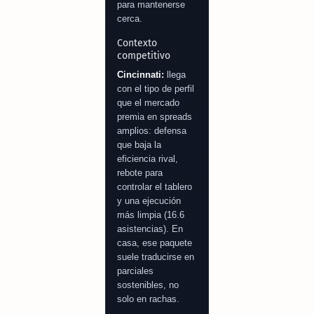
para mantenerse
cerca.
Contexto
competitivo
Cincinnati:
llega
con el tipo de perfil
que el mercado
premia en spreads
amplios: defensa
que baja la
eficiencia rival,
rebote para
controlar el tablero
y una ejecución
más limpia (16.6
asistencias). En
casa, ese paquete
suele traducirse en
parciales
sostenibles, no
solo en rachas.