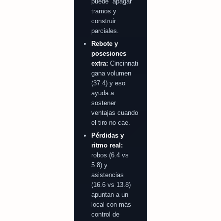
puede “apagar”
tramos y
construir
parciales.
Rebote y
posesiones
extra:
Cincinnati
gana volumen
(37.4) y eso
ayuda a
sostener
ventajas cuando
el tiro no cae.
Pérdidas y
ritmo real:
robos (6.4 vs
5.8) y
asistencias
(16.6 vs 13.8)
apuntan a un
local con más
control de