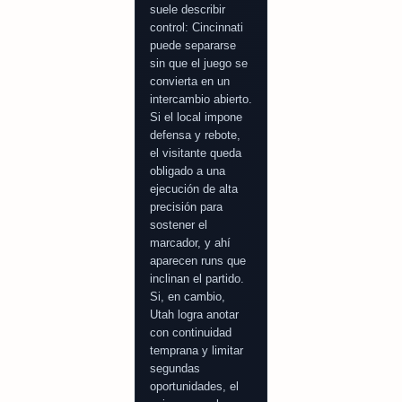
suele describir
control: Cincinnati
puede separarse
sin que el juego se
convierta en un
intercambio abierto.
Si el local impone
defensa y rebote,
el visitante queda
obligado a una
ejecución de alta
precisión para
sostener el
marcador, y ahí
aparecen runs que
inclinan el partido.
Si, en cambio,
Utah logra anotar
con continuidad
temprana y limitar
segundas
oportunidades, el