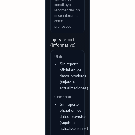
constituye
recomendación
ni se interpreta
como
pronóstico.
Injury report
(informativo)
Utah
Sin reporte
oficial en los
datos provistos
(sujeto a
actualizaciones).
Cincinnati
Sin reporte
oficial en los
datos provistos
(sujeto a
actualizaciones).