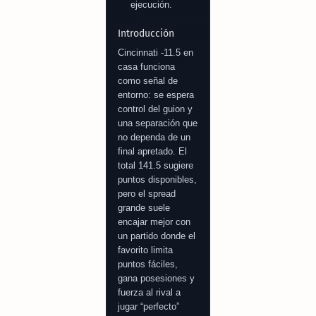
ejecución.
Introducción
Cincinnati -11.5 en
casa funciona
como señal de
entorno: se espera
control del guion y
una separación que
no dependa de un
final apretado. El
total 141.5 sugiere
puntos disponibles,
pero el spread
grande suele
encajar mejor con
un partido donde el
favorito limita
puntos fáciles,
gana posesiones y
fuerza al rival a
jugar “perfecto”