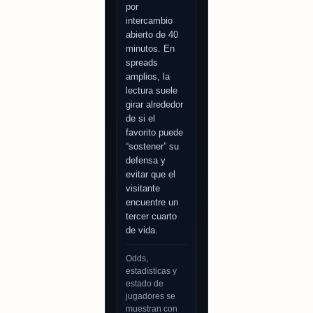
por
intercambio
abierto de 40
minutos. En
spreads
amplios, la
lectura suele
girar alrededor
de si el
favorito puede
“sostener” su
defensa y
evitar que el
visitante
encuentre un
tercer cuarto
de vida.
Odds,
estadísticas y
estado de
jugadores se
muestran con