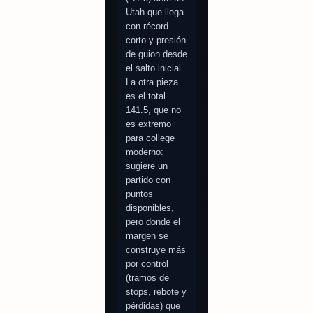
Utah que llega
con récord
corto y presión
de guion desde
el salto inicial.
La otra pieza
es el total
141.5, que no
es extremo
para college
moderno:
sugiere un
partido con
puntos
disponibles,
pero donde el
margen se
construye más
por control
(tramos de
stops, rebote y
pérdidas) que