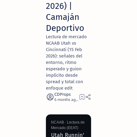
2026) |
Camaján
Deportivo
Lectura de mercado
NCAAB Utah vs
Cincinnati (15 Feb
2026): señales del
entorno, ritmo
esperado y guion
implícito desde
spread y total con
enfoque edit
6 months ago
17
NCAAB · Lectura de
Mercado (EEAT)
Utah Runnin'