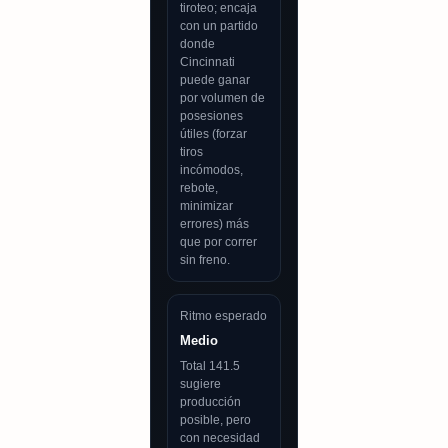
tiroteo; encaja
con un partido
donde
Cincinnati
puede ganar
por volumen de
posesiones
útiles (forzar
tiros
incómodos,
rebote,
minimizar
errores) más
que por correr
sin freno.
Ritmo esperado
Medio
Total 141.5
sugiere
producción
posible, pero
con necesidad