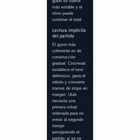
guion se vuelve
más estable y el
ritmo puede
sostener el total.
Lectura implícita
del partido
El guion más
coherente es de
construcción
gradual: Cincinnati
establece el tono
defensivo, gana el
rebote y convierte
tramos de stops en
margen. Utah
necesita una
primera mitad
ordenada para no
entrar al segundo
tiempo
persiguiendo el
partido; si se ve