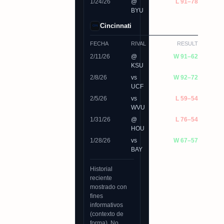
1/24/26
@
L 91–78
BYU
Cincinnati
FECHA
RIVAL
RESULT
2/11/26
@
W 91–62
KSU
2/8/26
vs
W 92–72
UCF
2/5/26
vs
L 59–54
WVU
1/31/26
@
L 76–54
HOU
1/28/26
vs
W 67–57
BAY
Historial
reciente
mostrado con
fines
informativos
(contexto de
forma). No