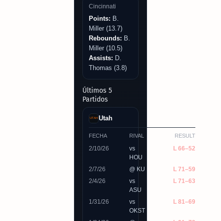
Cincinnati
Points:
B.
Miller (13.7)
Rebounds:
B.
Miller (10.5)
Assists:
D.
Thomas (3.8)
Últimos 5
Partidos
Utah
FECHA
RIVAL
RESULT
2/10/26
vs
L 66–52
HOU
2/7/26
@ KU
L 71–59
2/4/26
vs
L 71–63
ASU
1/31/26
vs
L 81–69
OKST