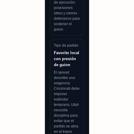
de ejecución:
posesiones
útiles y cierres
defensivos para
sostener el
guion.
Tipo de partido
Favorito local
con presión
de guion
El spread
describe una
exigencia:
Cincinnati debe
imponer
estándar
temprano; Utah
necesita
disciplina para
evitar que el
partido se abra
en el tramo