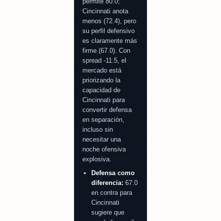
permite 80.0;
Cincinnati anota
menos (72.4), pero
su perfil defensivo
es claramente más
firme (67.0). Con
spread -11.5, el
mercado está
priorizando la
capacidad de
Cincinnati para
convertir defensa
en separación,
incluso sin
necesitar una
noche ofensiva
explosiva.
Defensa como
diferencia:
67.0
en contra para
Cincinnati
sugiere que