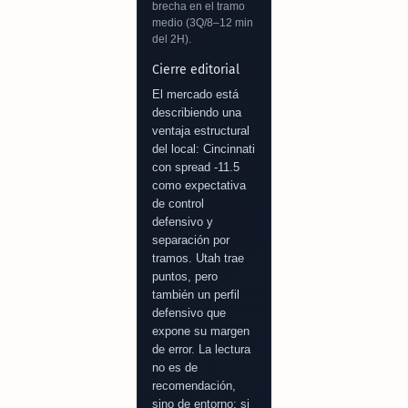
brecha en el tramo
medio (3Q/8–12 min
del 2H).
Cierre editorial
El mercado está
describiendo una
ventaja estructural
del local: Cincinnati
con spread -11.5
como expectativa
de control
defensivo y
separación por
tramos. Utah trae
puntos, pero
también un perfil
defensivo que
expone su margen
de error. La lectura
no es de
recomendación,
sino de entorno: si