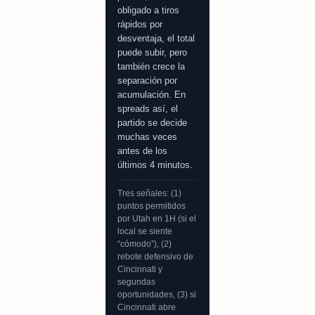
obligado a tiros
rápidos por
desventaja, el total
puede subir, pero
también crece la
separación por
acumulación. En
spreads así, el
partido se decide
muchas veces
antes de los
últimos 4 minutos.
Tres señales: (1)
puntos permitidos
por Utah en 1H (si el
local se siente
“cómodo”), (2)
rebote defensivo de
Cincinnati y
segundas
oportunidades, (3) si
Cincinnati abre