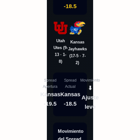
-18.5
Utah
Kansas
Utes (9-
Jayhawks
13 · 1-
(17-5 · 7-
8)
2)
Spread
Spread
Movimiento
Apertura
Actual
⬇
Kansas
Kansas
Ajuste
-19.5
-18.5
leve
Movimiento
del Spread