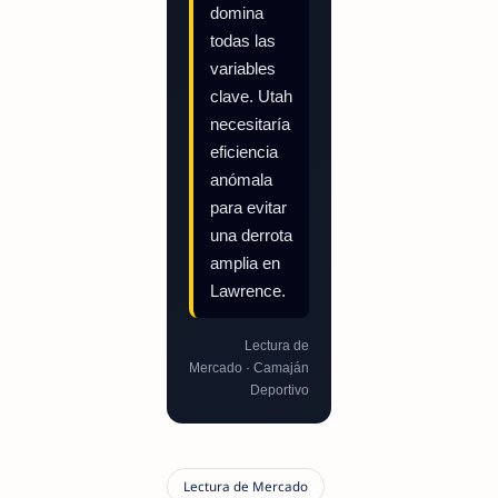
domina
todas las
variables
clave. Utah
necesitaría
eficiencia
anómala
para evitar
una derrota
amplia en
Lawrence.
Lectura de
Mercado · Camaján
Deportivo