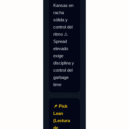
Kansas en
racha
sólida y
control del
ritmo
⚠
Spread
elevado
exige
disciplina y
control del
garbage
time
📌 Pick
Lean
(Lectura
de