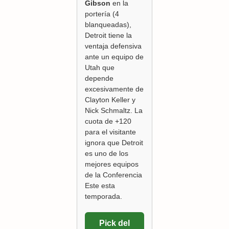
Gibson
en la
portería (4
blanqueadas),
Detroit tiene la
ventaja defensiva
ante un equipo de
Utah que
depende
excesivamente de
Clayton Keller y
Nick Schmaltz. La
cuota de +120
para el visitante
ignora que Detroit
es uno de los
mejores equipos
de la Conferencia
Este esta
temporada.
Pick del