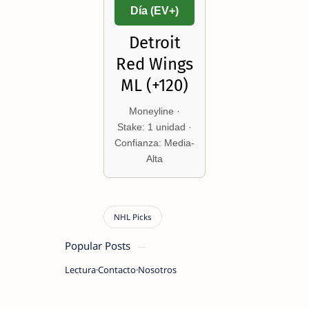
Día (EV+)
Detroit
Red Wings
ML (+120)
Moneyline ·
Stake: 1 unidad ·
Confianza: Media-
Alta
Popular Posts
Lectura
Contacto
Nosotros