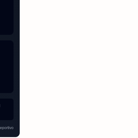
l
eportivo