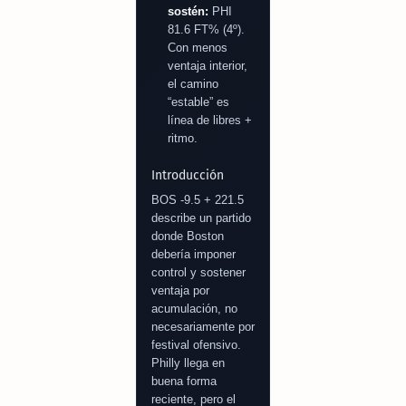
sostén:
PHI
81.6 FT% (4º).
Con menos
ventaja interior,
el camino
“estable” es
línea de libres +
ritmo.
Introducción
BOS -9.5 + 221.5
describe un partido
donde Boston
debería imponer
control y sostener
ventaja por
acumulación, no
necesariamente por
festival ofensivo.
Philly llega en
buena forma
reciente, pero el