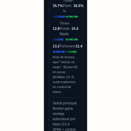
Three-
35.7%
Point
36.5%
%
Three-
12.8
Points
15.4
Made
13.2
Turnovers
11.4
Nota de lectura:
aquí “menos es
mejor”. Boston #1
en pocas
pérdidas (11.4)
suele traducirse
en control de
tramo.
Señal principal:
Boston gana
ventaja
estructural por
triple (15.4
3PM) + control