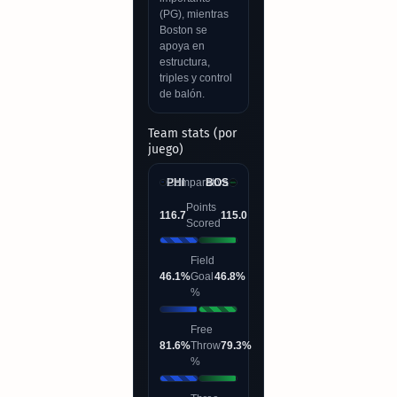
(PG), mientras
Boston se
apoya en
estructura,
triples y control
de balón.
Team stats (por
juego)
PHI
Comparativa
BOS
Points
116.7
115.0
Scored
Field
46.1%
Goal
46.8%
%
Free
81.6%
Throw
79.3%
%