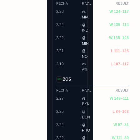
FECHA
RIVAL
RESULT
2/26
vs
W 124–117
MIA
2/24
@
W 135–114
IND
2/22
@
W 135–108
MIN
2/21
@
L 111–126
NO
2/19
vs
L 107–117
ATL
BOS
FECHA
RIVAL
RESULT
2/27
vs
W 148–111
BKN
2/25
@
L 84–103
DEN
2/24
@
W 97–81
PHO
2/22
@
W 111–89