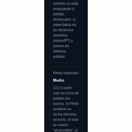
entorno no está
empujando a
partido
desbocado: la
expectativa es
de eficiencia
selectiva
(triples/FT) y
tramos de
defensa
estable.
Ritmo esperado
Medio
221.5 suele
caer en zona de
partido por
tramos. Si Philly
sostiene su
racha ofensiva
reciente, el total
se vuelve
“alcanzable”; si