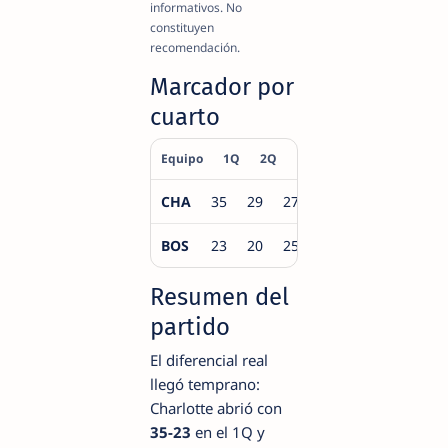
informativos. No
constituyen
recomendación.
Marcador por
cuarto
Equipo
1Q
2Q
3Q
4Q
T
CHA
35
29
27
27
118
BOS
23
20
25
21
89
Resumen del
partido
El diferencial real
llegó temprano:
Charlotte abrió con
35-23
en el 1Q y