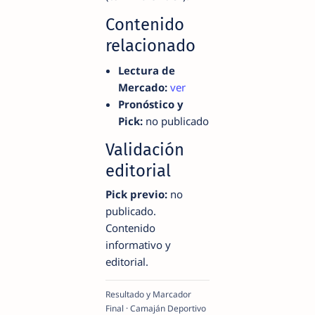
Contenido
relacionado
Lectura de
Mercado:
ver
Pronóstico y
Pick:
no publicado
Validación
editorial
Pick previo:
no
publicado.
Contenido
informativo y
editorial.
Resultado y Marcador
Final · Camaján Deportivo