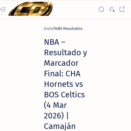
Inicio
NBA Resultados
NBA –
Resultado y
Marcador
Final: CHA
Hornets vs
BOS Celtics
(4 Mar
2026) |
Camaján