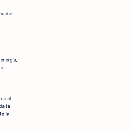
puntos.
 energía,
go
o
ron al
da la
e la