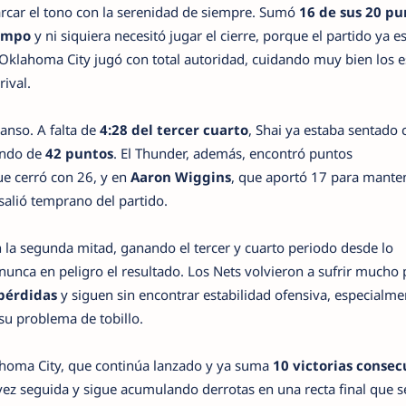
rcar el tono con la serenidad de siempre. Sumó
16 de sus 20 pu
campo
y ni siquiera necesitó jugar el cierre, porque el partido ya e
 Oklahoma City jugó con total autoridad, cuidando muy bien los e
ival.
anso. A falta de
4:28 del tercer cuarto
, Shai ya estaba sentado
endo de
42 puntos
. El Thunder, además, encontró puntos
ue cerró con 26, y en
Aaron Wiggins
, que aportó 17 para manten
salió temprano del partido.
 la segunda mitad, ganando el tercer y cuarto periodo desde lo
nunca en peligro el resultado. Los Nets volvieron a sufrir mucho 
pérdidas
y siguen sin encontrar estabilidad ofensiva, especialm
su problema de tobillo.
homa City, que continúa lanzado y ya suma
10 victorias consec
vez seguida y sigue acumulando derrotas en una recta final que s