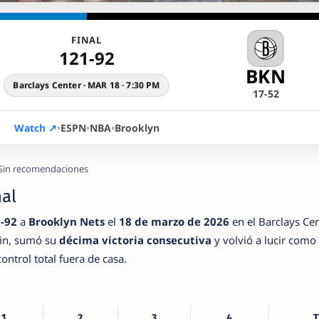
FINAL
121-92
BKN
Barclays Center · MAR 18 · 7:30 PM
17-52
Watch ↗
•
ESPN
•
NBA
•
Brooklyn
 · Sin recomendaciones
nal
-92
a
Brooklyn Nets
el
18 de marzo de 2026
en el Barclays Cen
fin, sumó su
décima victoria consecutiva
y volvió a lucir como
ontrol total fuera de casa.
1
2
3
4
T