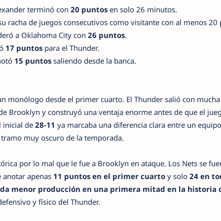
exander terminó con
20 puntos
en solo 26 minutos.
u racha de juegos consecutivos como visitante con al menos 20 
deró a Oklahoma City con
26 puntos
.
ió
17 puntos
para el Thunder.
notó
15 puntos
saliendo desde la banca.
 un monólogo desde el primer cuarto. El Thunder salió con mucha
 de Brooklyn y construyó una ventaja enorme antes de que el jue
 inicial de
28-11
ya marcaba una diferencia clara entre un equip
n tramo muy oscuro de la temporada.
órica por lo mal que le fue a Brooklyn en ataque. Los Nets se fue
e anotar apenas
11 puntos en el primer cuarto
y solo
24 en to
da menor producción en una primera mitad en la historia d
efensivo y físico del Thunder.