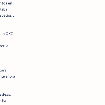
ntos en
staba
spacios y
 con OKC
er la
para
ente ahora
utivas
.
e ha