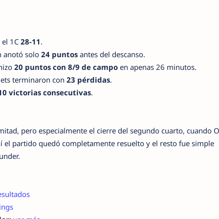
 el 1C
28-11
.
 anotó solo
24 puntos
antes del descanso.
hizo
20 puntos con 8/9 de campo
en apenas 26 minutos.
ets terminaron con
23 pérdidas
.
10 victorias consecutivas
.
mitad, pero especialmente el cierre del segundo cuarto, cuando
í el partido quedó completamente resuelto y el resto fue simple
under.
esultados
ings