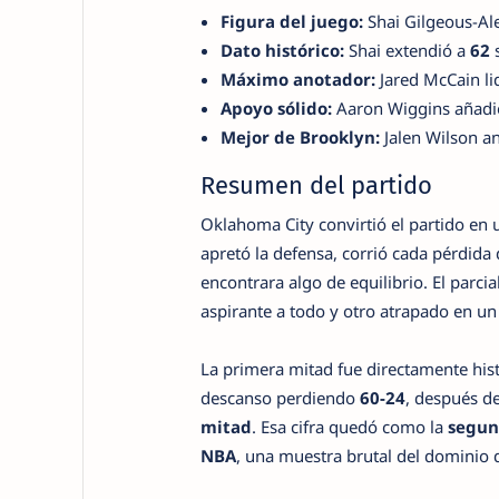
Figura del juego:
Shai Gilgeous-Al
Dato histórico:
Shai extendió a
62
s
Máximo anotador:
Jared McCain li
Apoyo sólido:
Aaron Wiggins añad
Mejor de Brooklyn:
Jalen Wilson a
Resumen del partido
Oklahoma City convirtió el partido en
apretó la defensa, corrió cada pérdida
encontrara algo de equilibrio. El parcial
aspirante a todo y otro atrapado en u
La primera mitad fue directamente hist
descanso perdiendo
60-24
, después d
mitad
. Esa cifra quedó como la
segun
NBA
, una muestra brutal del dominio d