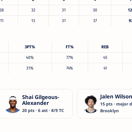
28
32
31
30
12
11
13
31
37
9
3PT%
FT%
REB
40%
77%
45
31%
74%
41
Jalen Wilso
Shai Gilgeous-
Alexander
15 pts · mejor 
20 pts · 6 ast · 8/9 TC
Brooklyn