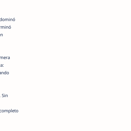
 dominó
erminó
en
imera
a:
lando
. Sin
 completo