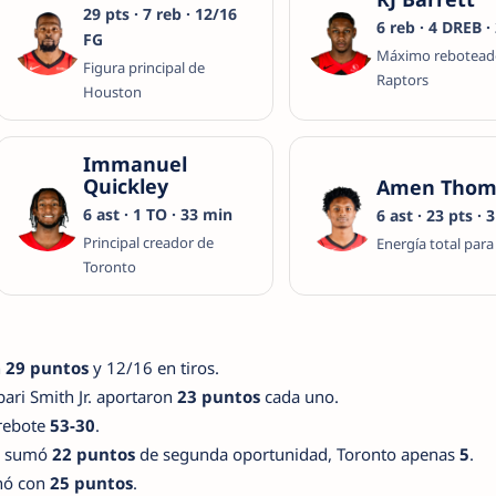
29 pts · 7 reb · 12/16
6 reb · 4 DREB 
FG
Máximo rebotead
Figura principal de
Raptors
Houston
Immanuel
Quickley
Amen Thom
6 ast · 1 TO · 33 min
6 ast · 23 pts · 
Principal creador de
Energía total para
Toronto
n
29 puntos
y 12/16 en tiros.
ri Smith Jr. aportaron
23 puntos
cada uno.
rebote
53-30
.
s sumó
22 puntos
de segunda oportunidad, Toronto apenas
5
.
inó con
25 puntos
.