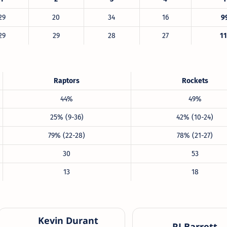
29
20
34
16
9
29
29
28
27
11
Raptors
Rockets
44%
49%
25% (9-36)
42% (10-24)
79% (22-28)
78% (21-27)
30
53
13
18
Kevin Durant
RJ Barrett