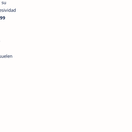
y su
resividad
-99
o
suelen