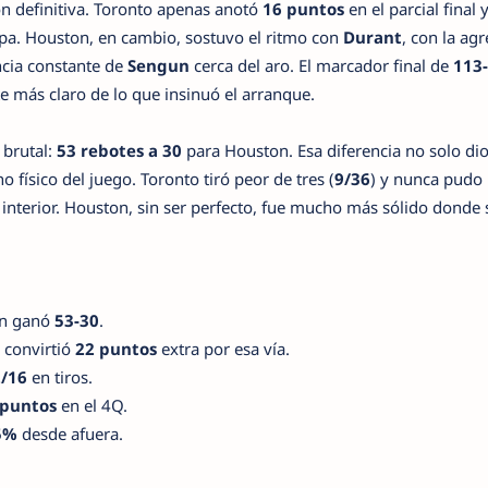
ión definitiva. Toronto apenas anotó
16 puntos
en el parcial final 
pa. Houston, en cambio, sostuvo el ritmo con
Durant
, con la ag
cia constante de
Sengun
cerca del aro. El marcador final de
113
 más claro de lo que insinuó el arranque.
 brutal:
53 rebotes a 30
para Houston. Esa diferencia no solo di
 físico del juego. Toronto tiró peor de tres (
9/36
) y nunca pudo
nterior. Houston, sin ser perfecto, fue mucho más sólido donde 
n ganó
53-30
.
 convirtió
22 puntos
extra por esa vía.
/16
en tiros.
 puntos
en el 4Q.
5%
desde afuera.