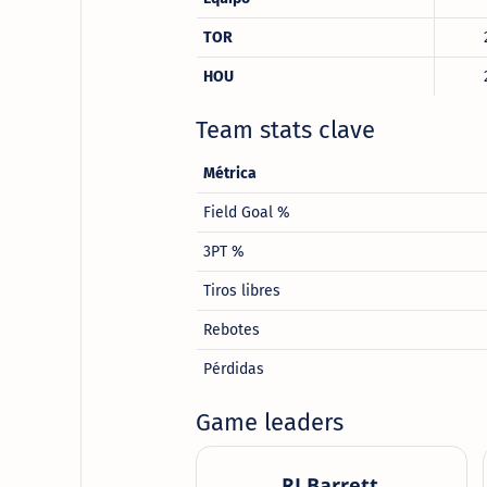
TOR
HOU
Team stats clave
Métrica
Field Goal %
3PT %
Tiros libres
Rebotes
Pérdidas
Game leaders
RJ Barrett