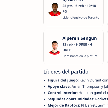
25 pts · 6 reb · 10/18
FG
Líder ofensivo de Toronto
Alperen Sengun
13 reb · 9 DREB · 4
OREB
Dominante en la pintura
Líderes del partido
Figura del juego:
Kevin Durant co
Apoyo clave:
Amen Thompson y Jaba
Control interior:
Houston ganó el 
Segundas oportunidades:
Rocket
Mejor de Raptors:
RJ Barrett term