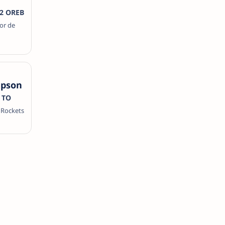
· 2 OREB
or de
pson
3 TO
 Rockets