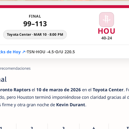
FINAL
99–113
HOU
Toyota Center · MAR 10 · 8:00 PM
40-24
cks de Hoy ↗
•
TSN
•
HOU -4.5
•
O/U 220.5
Sin recomendaciones
nal
ronto Raptors
el
10 de marzo de 2026
en el
Toyota Center
. 
ado, pero Houston terminó imponiéndose con claridad gracias al
 firme y otra gran noche de
Kevin Durant
.
1
2
3
4
T