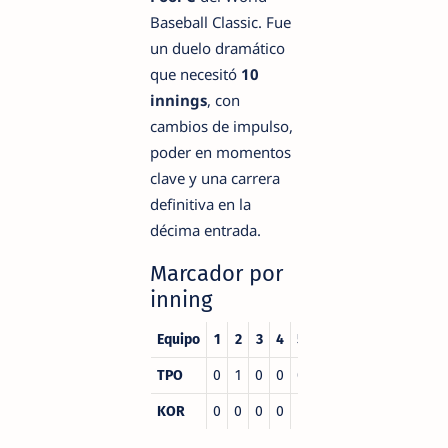
Baseball Classic. Fue
un duelo dramático
que necesitó
10
innings
, con
cambios de impulso,
poder en momentos
clave y una carrera
definitiva en la
décima entrada.
Marcador por
inning
Equipo
1
2
3
4
5
6
7
8
9
10
R
TPO
0
1
0
0
0
1
0
2
0
1
5
KOR
0
0
0
0
1
2
0
1
0
0
4