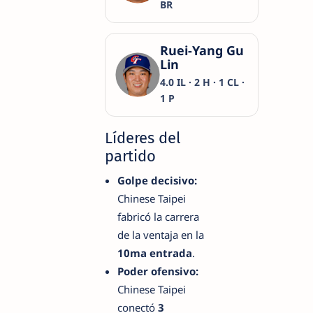
BR
Ruei-Yang Gu
Lin
4.0 IL · 2 H · 1 CL ·
1 P
Líderes del
partido
Golpe decisivo:
Chinese Taipei
fabricó la carrera
de la ventaja en la
10ma entrada
.
Poder ofensivo:
Chinese Taipei
conectó
3