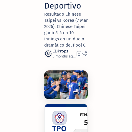
Deportivo
Resultado Chinese
Taipei vs Korea (7 Mar
2026): Chinese Taipei
ganó 5-4 en 10
innings en un duelo
dramático del Pool C.
5 months ago
17
FINAL/10
5-4
TPO
KOR