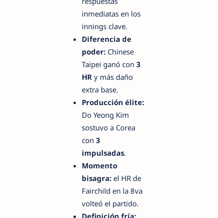
respuestas
inmediatas en los
innings clave.
Diferencia de
poder:
Chinese
Taipei ganó con
3
HR
y más daño
extra base.
Producción élite:
Do Yeong Kim
sostuvo a Corea
con
3
impulsadas
.
Momento
bisagra:
el HR de
Fairchild en la 8va
volteó el partido.
Definición fría: