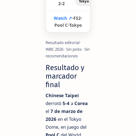
Tokyo Dome · MAR 7 · 11:00 PM
2-2
1-2
Watch ↗
•
FS2
•
Pool C
•
Tokyo
Resultado editorial ·
WBC 2026 · Sin picks · Sin
recomendaciones
Resultado y
marcador
final
Chinese Taipei
derrotó
5-4
a
Corea
el
7 de marzo de
2026
en el Tokyo
Dome, en juego del
Pool C
del World