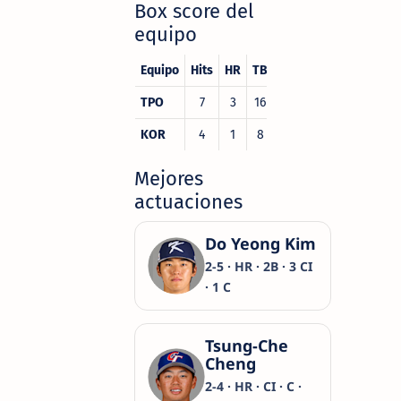
Box score del
equipo
Equipo
Hits
HR
TB
LOB
Errores
TPO
7
3
16
5
0
KOR
4
1
8
4
0
Mejores
actuaciones
Do Yeong Kim
2-5 · HR · 2B · 3 CI
· 1 C
Tsung-Che
Cheng
2-4 · HR · CI · C ·