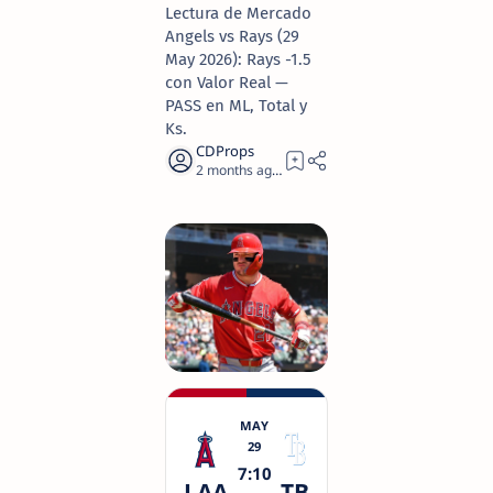
Lectura de Mercado
Angels vs Rays (29
May 2026): Rays -1.5
con Valor Real —
PASS en ML, Total y
Ks.
2 months ago
8
MAY
29
7:10
LAA
TB