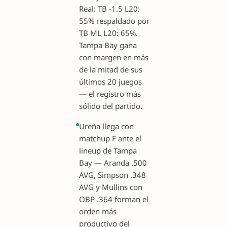
Real: TB -1.5 L20:
55% respaldado por
TB ML L20: 65%.
Tampa Bay gana
con margen en más
de la mitad de sus
últimos 20 juegos
— el registro más
sólido del partido.
Ureña llega con
matchup F ante el
lineup de Tampa
Bay — Aranda .500
AVG, Simpson .348
AVG y Mullins con
OBP .364 forman el
orden más
productivo del