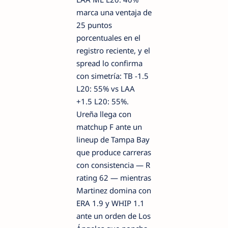
marca una ventaja de
25 puntos
porcentuales en el
registro reciente, y el
spread lo confirma
con simetría: TB -1.5
L20: 55% vs LAA
+1.5 L20: 55%.
Ureña llega con
matchup F ante un
lineup de Tampa Bay
que produce carreras
con consistencia — R
rating 62 — mientras
Martinez domina con
ERA 1.9 y WHIP 1.1
ante un orden de Los