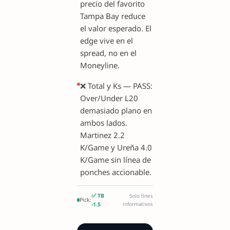
precio del favorito
Tampa Bay reduce
el valor esperado. El
edge vive en el
spread, no en el
Moneyline.
❌ Total y Ks — PASS:
Over/Under L20
demasiado plano en
ambos lados.
Martinez 2.2
K/Game y Ureña 4.0
K/Game sin línea de
ponches accionable.
✅ TB
Solo fines
Pick:
-1.5
informativos