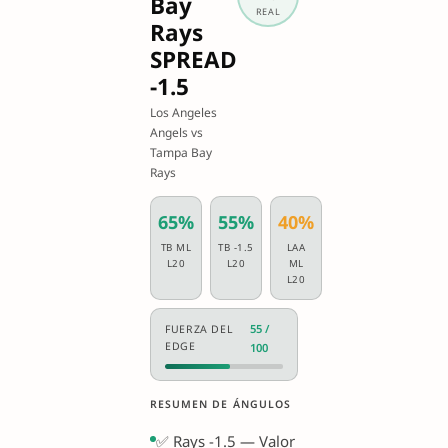
Bay
REAL
Rays
SPREAD
-1.5
Los Angeles
Angels vs
Tampa Bay
Rays
65%
55%
40%
TB ML
TB -1.5
LAA
L20
L20
ML
L20
55 /
FUERZA DEL
EDGE
100
RESUMEN DE ÁNGULOS
✅ Rays -1.5 — Valor