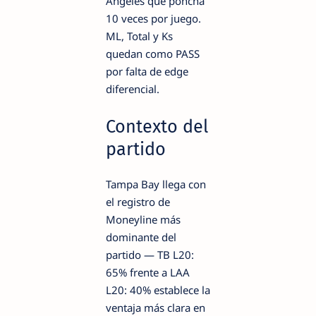
Ángeles que poncha
10 veces por juego.
ML, Total y Ks
quedan como PASS
por falta de edge
diferencial.
Contexto del
partido
Tampa Bay llega con
el registro de
Moneyline más
dominante del
partido — TB L20:
65% frente a LAA
L20: 40% establece la
ventaja más clara en