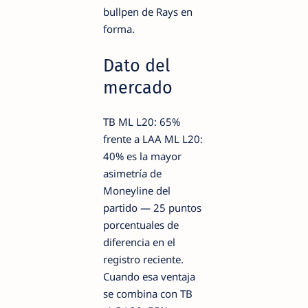
bullpen de Rays en
forma.
Dato del
mercado
TB ML L20: 65%
frente a LAA ML L20:
40% es la mayor
asimetría de
Moneyline del
partido — 25 puntos
porcentuales de
diferencia en el
registro reciente.
Cuando esa ventaja
se combina con TB