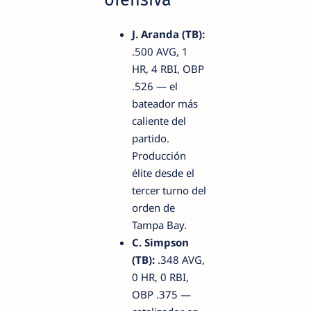
J. Aranda (TB):
.500 AVG, 1
HR, 4 RBI, OBP
.526 — el
bateador más
caliente del
partido.
Producción
élite desde el
tercer turno del
orden de
Tampa Bay.
C. Simpson
(TB):
.348 AVG,
0 HR, 0 RBI,
OBP .375 —