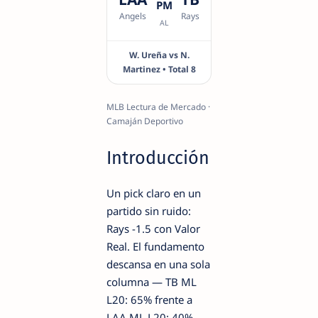
PM
Angels
Rays
AL
W. Ureña vs N.
Martinez • Total 8
MLB Lectura de Mercado ·
Camaján Deportivo
Introducción
Un pick claro en un
partido sin ruido:
Rays -1.5 con Valor
Real. El fundamento
descansa en una sola
columna — TB ML
L20: 65% frente a
LAA ML L20: 40%