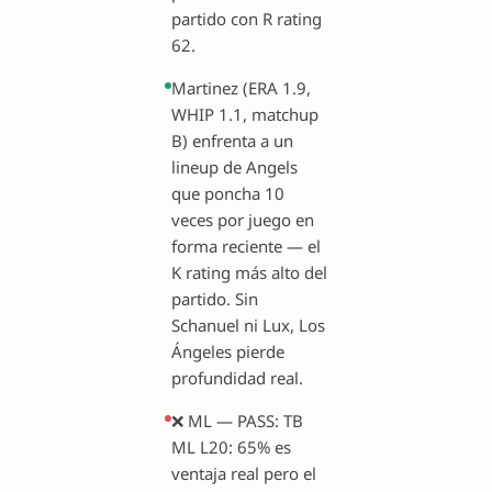
partido con R rating
62.
Martinez (ERA 1.9,
WHIP 1.1, matchup
B) enfrenta a un
lineup de Angels
que poncha 10
veces por juego en
forma reciente — el
K rating más alto del
partido. Sin
Schanuel ni Lux, Los
Ángeles pierde
profundidad real.
❌ ML — PASS: TB
ML L20: 65% es
ventaja real pero el