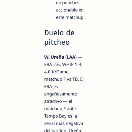
de ponches
accionable en
este matchup.
Duelo de
pitcheo
W. Ureña (LAA)
—
ERA 2.6, WHIP 1.4,
4.0 K/Game,
matchup F vs TB. El
ERA es
engañosamente
atractivo — el
matchup F ante
Tampa Bay es la
señal más negativa
del partido. Ureña