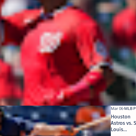
Houston
Astros vs. S
Louis
Cardinals –