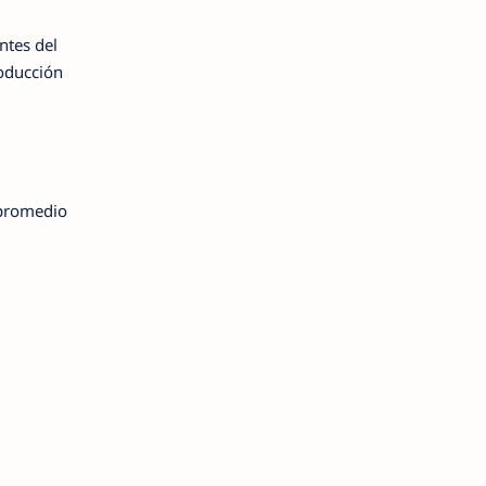
ntes del
oducción
 promedio