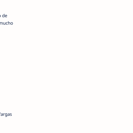
o de
x mucho
Vargas