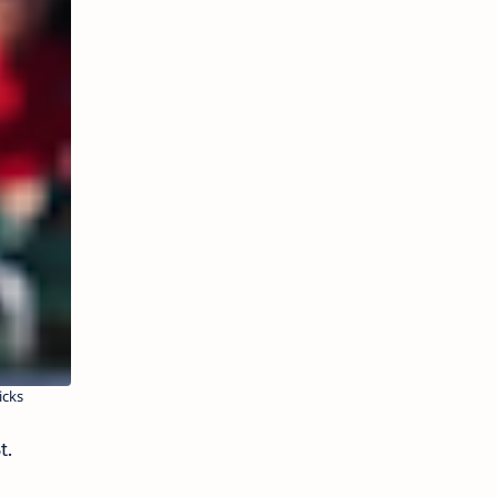
Washington
Nationals –
8/3/2025 MLB
Picks |
Pronósticos
Deportivos
t.