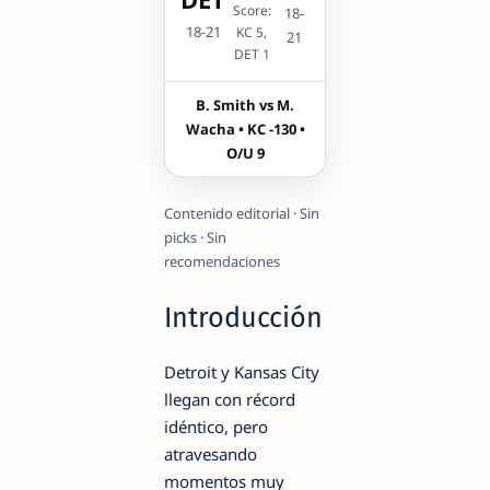
Score:
18-
18-21
KC 5,
21
DET 1
B. Smith vs M.
Wacha • KC -130 •
O/U 9
Contenido editorial · Sin
picks · Sin
recomendaciones
Introducción
Detroit y Kansas City
llegan con récord
idéntico, pero
atravesando
momentos muy