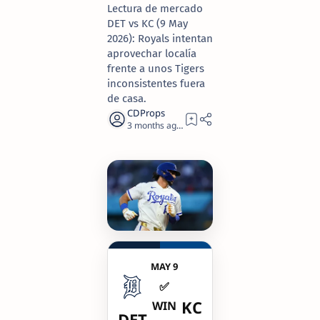
Lectura de mercado
DET vs KC (9 May
2026): Royals intentan
aprovechar localía
frente a unos Tigers
inconsistentes fuera
de casa.
3 months ago
2
MAY 9
✅
KC
WIN
DET