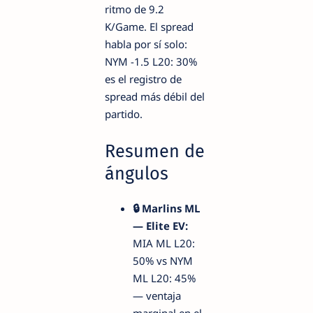
ritmo de 9.2
K/Game. El spread
habla por sí solo:
NYM -1.5 L20: 30%
es el registro de
spread más débil del
partido.
Resumen de
ángulos
🔒 Marlins ML
— Elite EV:
MIA ML L20:
50% vs NYM
ML L20: 45%
— ventaja
marginal en el