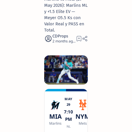
May 2026): Marlins ML
y +1.5 Elite EV —
Meyer O5.5 Ks con
Valor Real y PASS en
Total.
2 months ago
8
MAY
29
7:10
MIA
NYM
PM
Marlins
Mets
NL