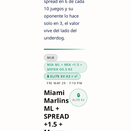
spread en 6 de cada
10 juegos y su
oponente lo hace
solo en 3, el valor
vive del lado del
underdog.
MLB
MIA ML + MIA +1.5 +
MEYER O5.5 KS
🔒 ELITE EV X2 + ✅
FRI MAY 29 · 7:10 PM
Miami
🔒
Marlins
ELITE EV
ML +
SPREAD
+1.5 +