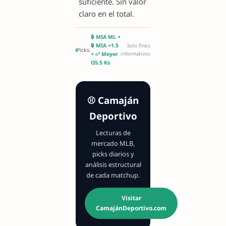
suficiente. Sin valor
claro en el total.
🔒 MIA ML +
🔒 MIA +1.5
Solo fines
Picks:
+ ✅ Meyer
informativos
O5.5 Ks
⚾ Camaján
Deportivo
Lecturas de
mercado MLB,
picks diarios y
análisis estructural
de cada matchup.
Visitar
CamajánDeportivo.com