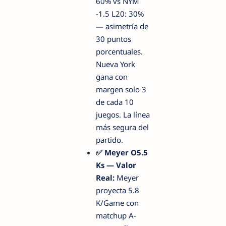
60% vs NYM
-1.5 L20: 30%
— asimetría de
30 puntos
porcentuales.
Nueva York
gana con
margen solo 3
de cada 10
juegos. La línea
más segura del
partido.
✅ Meyer O5.5
Ks — Valor
Real:
Meyer
proyecta 5.8
K/Game con
matchup A-