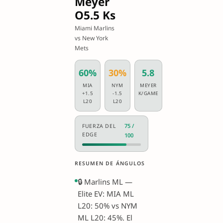
Meyer
O5.5 Ks
Miami Marlins
vs New York
Mets
60%
30%
5.8
MIA
NYM
MEYER
+1.5
-1.5
K/GAME
L20
L20
75 /
FUERZA DEL
EDGE
100
RESUMEN DE ÁNGULOS
🔒 Marlins ML —
Elite EV: MIA ML
L20: 50% vs NYM
ML L20: 45%. El