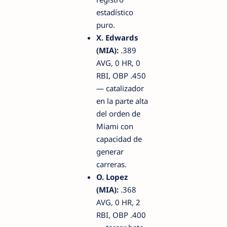
estadístico
puro.
X. Edwards
(MIA):
.389
AVG, 0 HR, 0
RBI, OBP .450
— catalizador
en la parte alta
del orden de
Miami con
capacidad de
generar
carreras.
O. Lopez
(MIA):
.368
AVG, 0 HR, 2
RBI, OBP .400