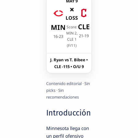
MAY 9
❌
LOSS
CLE
MIN
Score:
MIN 2,
21-19
16-23
CLE 1
(F/11)
J. Ryan vs T. Bibee •
CLE -115 • O/U 9
Contenido editorial · Sin
picks · Sin
recomendaciones
Introducción
Minnesota llega con
un perfil ofensivo