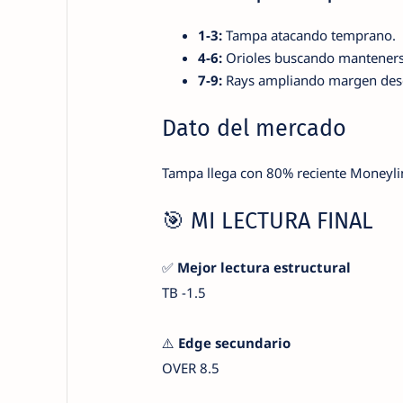
1-3:
Tampa atacando temprano.
4-6:
Orioles buscando mantenerse
7-9:
Rays ampliando margen desd
Dato del mercado
Tampa llega con 80% reciente Moneylin
🎯 MI LECTURA FINAL
✅
Mejor lectura estructural
TB -1.5
⚠️
Edge secundario
OVER 8.5