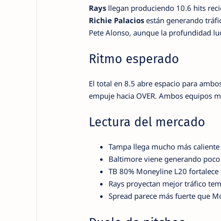
Rays
llegan produciendo 10.6 hits reci
Richie Palacios
están generando tráfi
Pete Alonso, aunque la profundidad luce
Ritmo esperado
El total en 8.5 abre espacio para amb
empuje hacia OVER. Ambos equipos mue
Lectura del mercado
Tampa llega mucho más caliente
Baltimore viene generando poco
TB 80% Moneyline L20 fortalece 
Rays proyectan mejor tráfico te
Spread parece más fuerte que Mo