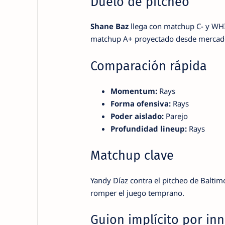
Duelo de pitcheo
Shane Baz
llega con matchup C- y WHI
matchup A+ proyectado desde mercado y
Comparación rápida
Momentum:
Rays
Forma ofensiva:
Rays
Poder aislado:
Parejo
Profundidad lineup:
Rays
Matchup clave
Yandy Díaz contra el pitcheo de Baltimo
romper el juego temprano.
Guion implícito por inn