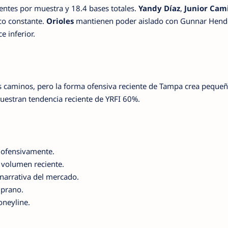
entes por muestra y 18.4 bases totales.
Yandy Díaz
,
Junior Cam
co constante.
Orioles
mantienen poder aislado con Gunnar Hend
 inferior.
os caminos, pero la forma ofensiva reciente de Tampa crea peque
stran tendencia reciente de YRFI 60%.
 ofensivamente.
 volumen reciente.
narrativa del mercado.
mprano.
neyline.