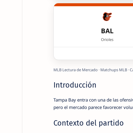
BAL
Orioles
MLB Lectura de Mercado · Matchups MLB · C
Introducción
Tampa Bay entra con una de las ofensiv
pero el mercado parece favorecer volum
Contexto del partido