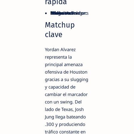
rápida
Ofensiva:
Rangers
Poder:
Pitcheo abridor:
Rangers
Momentum reciente:
Astros
Rangers
Matchup
clave
Yordan Alvarez
representa la
principal amenaza
ofensiva de Houston
gracias a su slugging
y capacidad de
cambiar el marcador
con un swing. Del
lado de Texas, Josh
Jung llega bateando
.300 y produciendo
tráfico constante en