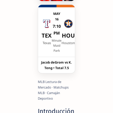
MAY
16
7:10
PM
TEX
HOU
Minute
Texas
Houston
Maid
Park
Jacob deGrom vs K.
Teng • Total 7.5
MLB Lectura de
Mercado · Matchups
MLB · Camaján
Deportivo
Introducción