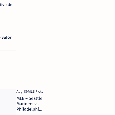
tivo de
 valor
MLB – Seattle
Mariners vs
Philadelphia
Phillies – 18