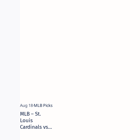
Braves – 18
de agosto de
2025 – Picks y
Pronóstico |
Camaján
Deportivo
MLB – St.
Louis
Cardinals vs
Miami