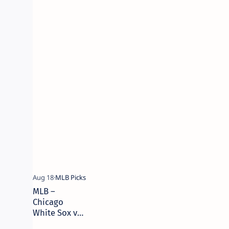
de agosto de
2025 – Picks y
Pronóstico |
Camaján
Deportivo
MLB –
Chicago
White Sox vs
Atlanta