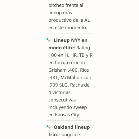
pitcheo frente al
lineup más
productivo de la AL
en este momento.
✅
Lineup NYY en
modo élite:
Rating
100 en H, HR, TB y R
en forma reciente.
Grisham .400, Rice
.381, McMahon con
.909 SLG. Racha de
4 victorias
consecutivas
incluyendo sweep
en Kansas City.
✅
Oakland lineup
frío:
Langeliers