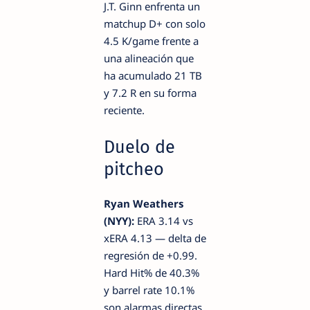
J.T. Ginn enfrenta un
matchup D+ con solo
4.5 K/game frente a
una alineación que
ha acumulado 21 TB
y 7.2 R en su forma
reciente.
Duelo de
pitcheo
Ryan Weathers
(NYY):
ERA 3.14 vs
xERA 4.13 — delta de
regresión de +0.99.
Hard Hit% de 40.3%
y barrel rate 10.1%
son alarmas directas