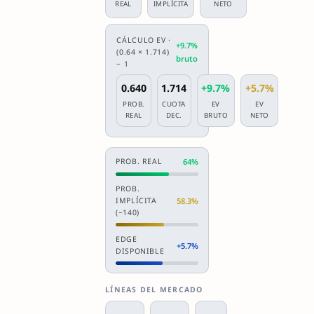
REAL
IMPLÍCITA
NETO
CÁLCULO EV ·
+9.7%
(0.64 × 1.714)
bruto
− 1
0.640
1.714
+9.7%
+5.7%
PROB.
CUOTA
EV
EV
REAL
DEC.
BRUTO
NETO
PROB. REAL
64%
PROB.
IMPLÍCITA
58.3%
(−140)
EDGE
+5.7%
DISPONIBLE
LÍNEAS DEL MERCADO