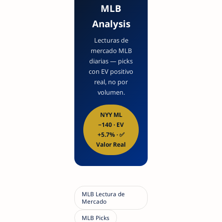
MLB
Analysis
Lecturas de
mercado MLB
diarias — picks
con EV positivo
real, no por
volumen.
NYY ML
−140 · EV
+5.7% · ✅
Valor Real