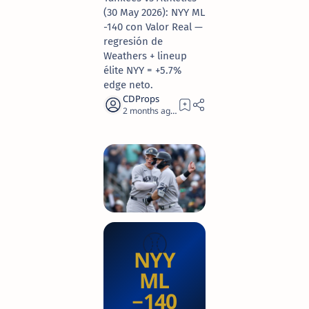
(30 May 2026): NYY ML
-140 con Valor Real —
regresión de
Weathers + lineup
élite NYY = +5.7%
edge neto.
2 months ago
14
⚾
NYY
ML
−140