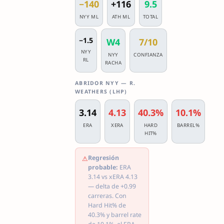
−140
+116
9.5
NYY ML
ATH ML
TOTAL
−1.5
W4
7/10
NYY
NYY
CONFIANZA
RL
RACHA
ABRIDOR NYY — R.
WEATHERS (LHP)
3.14
4.13
40.3%
10.1%
ERA
XERA
HARD
BARREL%
HIT%
Regresión
⚠
probable:
ERA
3.14 vs xERA 4.13
— delta de +0.99
carreras. Con
Hard Hit% de
40.3% y barrel rate