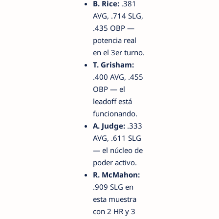
B. Rice:
.381
AVG, .714 SLG,
.435 OBP —
potencia real
en el 3er turno.
T. Grisham:
.400 AVG, .455
OBP — el
leadoff está
funcionando.
A. Judge:
.333
AVG, .611 SLG
— el núcleo de
poder activo.
R. McMahon:
.909 SLG en
esta muestra
con 2 HR y 3