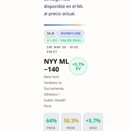
disponible en el ML
al precio actual.
MLB
MONEYLINE
✅ +EV · VALOR REAL
SAT MAY 30 · 10:05
PM ET
NYY ML
+5.7%
−140
EV
New York
Yankees vs
Sacramento
Athletics •
Sutter Health
Park
64%
58.3%
+5.7%
PROB.
PROB.
EDGE