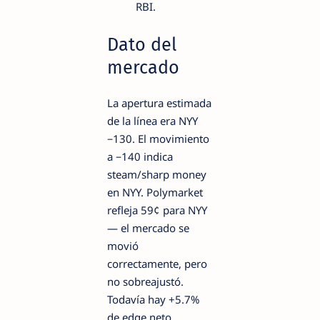
RBI.
Dato del
mercado
La apertura estimada
de la línea era NYY
−130. El movimiento
a −140 indica
steam/sharp money
en NYY. Polymarket
refleja 59¢ para NYY
— el mercado se
movió
correctamente, pero
no sobreajustó.
Todavía hay +5.7%
de edge neto