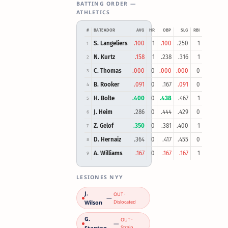
BATTING ORDER —
ATHLETICS
#
BATEADOR
AVG
HR
OBP
SLG
RBI
S. Langeliers
.100
1
.100
.250
1
1
N. Kurtz
.158
1
.238
.316
1
2
C. Thomas
.000
0
.000
.000
0
3
B. Rooker
.091
0
.167
.091
0
4
H. Bolte
.400
0
.438
.467
1
5
J. Heim
.286
0
.444
.429
0
6
Z. Gelof
.350
0
.381
.400
1
7
D. Hernaiz
.364
0
.417
.455
0
8
A. Williams
.167
0
.167
.167
1
9
LESIONES NYY
J.
OUT ·
—
Wilson
Dislocated
G.
OUT ·
—
Stanton
Strain