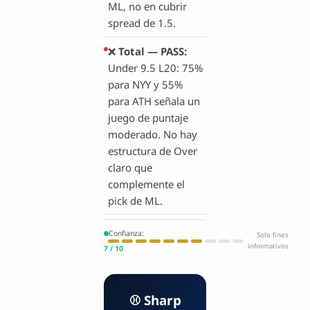
ML, no en cubrir
spread de 1.5.
❌
Total — PASS:
Under 9.5 L20: 75%
para NYY y 55%
para ATH señala un
juego de puntaje
moderado. No hay
estructura de Over
claro que
complemente el
pick de ML.
Confianza:
Solo fines
informativos
7 / 10
⚾ Sharp