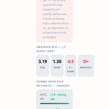
de 10.1%, el ERA
aparente está
sosteido por
suerte defensiva.
Frente al lineup
más caliente de la
AL, la regresión es
el escenario más
probable.
ABRIDOR ATH — J.T.
GINN (RHP)
3.19
1.30
4.5
D+
ERA
WHIP
K /
MATCHUP
GAME
FORMA OFENSIVA
RECIENTE — YANKEES
11.8 · Rating
HITS
(H)
100
2.4 ·