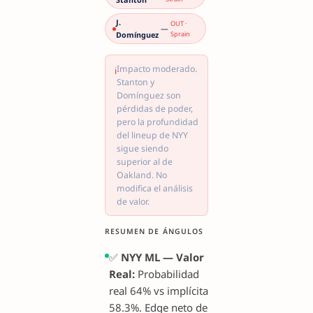
J.
OUT ·
—
Domínguez
Sprain
Impacto moderado.
ℹ
Stanton y
Domínguez son
pérdidas de poder,
pero la profundidad
del lineup de NYY
sigue siendo
superior al de
Oakland. No
modifica el análisis
de valor.
RESUMEN DE ÁNGULOS
✅
NYY ML — Valor
Real:
Probabilidad
real 64% vs implícita
58.3%. Edge neto de