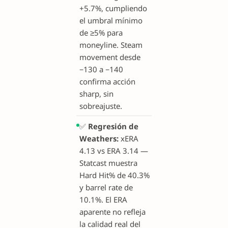
+5.7%, cumpliendo
el umbral mínimo
de ≥5% para
moneyline. Steam
movement desde
−130 a −140
confirma acción
sharp, sin
sobreajuste.
✅
Regresión de
Weathers:
xERA
4.13 vs ERA 3.14 —
Statcast muestra
Hard Hit% de 40.3%
y barrel rate de
10.1%. El ERA
aparente no refleja
la calidad real del