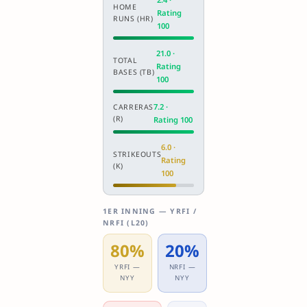
HOME
Rating
RUNS (HR)
100
21.0 ·
TOTAL
Rating
BASES (TB)
100
7.2 ·
CARRERAS
(R)
Rating 100
6.0 ·
STRIKEOUTS
Rating
(K)
100
1ER INNING — YRFI /
NRFI (L20)
80%
20%
YRFI —
NRFI —
NYY
NYY