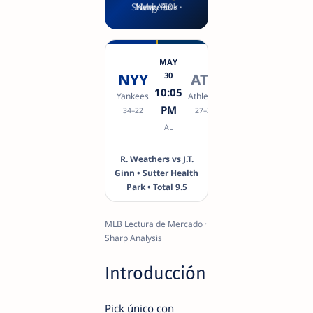
New York Yankees · Sharp Pick · May 30
MAY
NYY
30
ATH
10:05
Yankees
Athletics
PM
34–22
27–29
AL
R. Weathers vs J.T.
Ginn • Sutter Health
Park • Total 9.5
MLB Lectura de Mercado ·
Sharp Analysis
Introducción
Pick único con