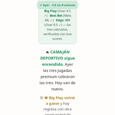
✅ Ayer · 3-0 en Premium
Big Play
(Over 8.5
✓) ·
Best Bet
(Mets
ML ✓) ·
Edge +EV
(Over 8.5 ✓) — los
tres cobrados,
verificados con box
scores.
🔥
CAMAJÁN
DEPORTIVO sigue
encendido.
Ayer
las tres jugadas
premium cobraron
las tres. Hoy van de
nuevo.
El
💎 Big Play volvió
a ganar
y hoy
regresa con otra
oportunidad de