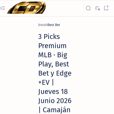
Inicio
Best Bet
3 Picks
Premium
MLB · Big
Play, Best
Bet y Edge
+EV |
Jueves 18
Junio 2026
| Camaján