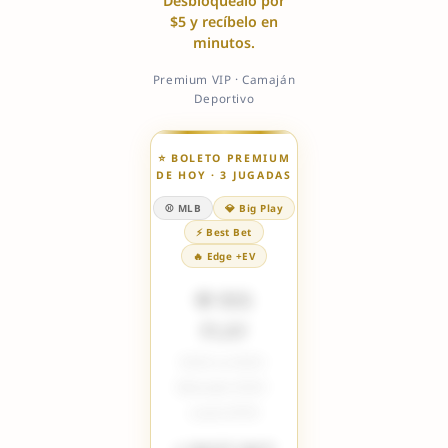
Desbloquéalo por
$5 y recíbelo en
minutos.
Premium VIP · Camaján
Deportivo
⭐ BOLETO PREMIUM
DE HOY · 3 JUGADAS
⚾ MLB
💎 Big Play
⚡ Best Bet
🔥 Edge +EV
💎 BIG
PLAY
XXXX vs XXXX ·
Mercado XXXX ·
cuota XXXX