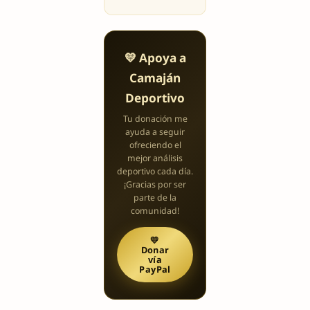
💛 Apoya a
Camaján
Deportivo
Tu donación me
ayuda a seguir
ofreciendo el
mejor análisis
deportivo cada día.
¡Gracias por ser
parte de la
comunidad!
💛
Donar
vía
PayPal