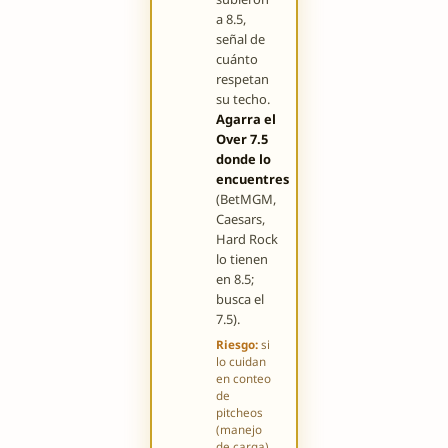
a 8.5,
señal de
cuánto
respetan
su techo.
Agarra el
Over 7.5
donde lo
encuentres
(BetMGM,
Caesars,
Hard Rock
lo tienen
en 8.5;
busca el
7.5).
Riesgo:
si
lo cuidan
en conteo
de
pitcheos
(manejo
de carga),