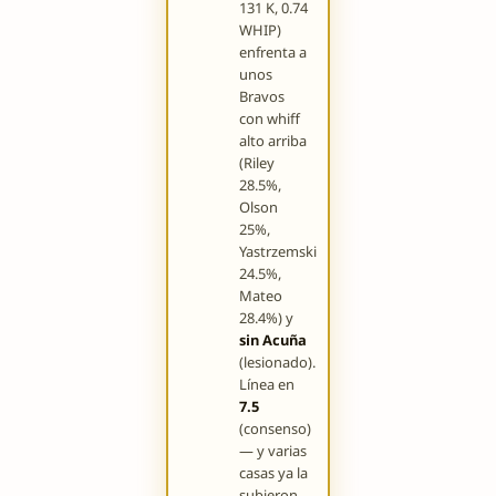
131 K, 0.74
WHIP)
enfrenta a
unos
Bravos
con whiff
alto arriba
(Riley
28.5%,
Olson
25%,
Yastrzemski
24.5%,
Mateo
28.4%) y
sin Acuña
(lesionado).
Línea en
7.5
(consenso)
— y varias
casas ya la
subieron