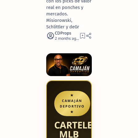
con los picks de valor
real en ponches y
mercados.
Misiorowski,
Schlittler y deGr
2 months ago
9
★
CAMAJÁN
DEPORTIVO
★
CARTELERA
MLB