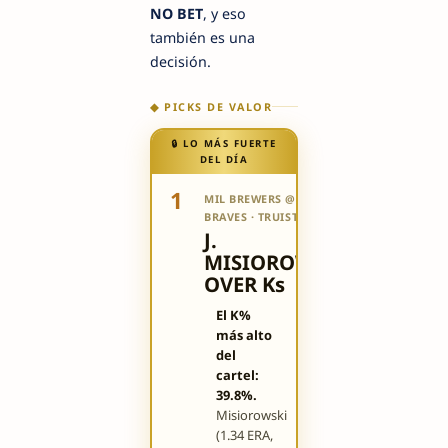
NO BET
, y eso
también es una
decisión.
◆ PICKS DE VALOR
🔒 LO MÁS FUERTE
DEL DÍA
1
MIL BREWERS @ ATL
🔒 ELITE
BRAVES · TRUIST PARK
7.5/10
J.
MISIOROWSKI
OVER Ks
El K%
más alto
del
cartel:
39.8%.
Misiorowski
(1.34 ERA,