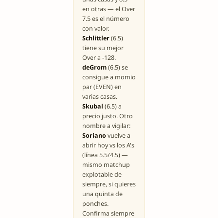
en otras — el Over
7.5 es el número
con valor.
Schlittler
(6.5)
tiene su mejor
Over a -128.
deGrom
(6.5) se
consigue a momio
par (EVEN) en
varias casas.
Skubal
(6.5) a
precio justo. Otro
nombre a vigilar:
Soriano
vuelve a
abrir hoy vs los A's
(línea 5.5/4.5) —
mismo matchup
explotable de
siempre, si quieres
una quinta de
ponches.
Confirma siempre