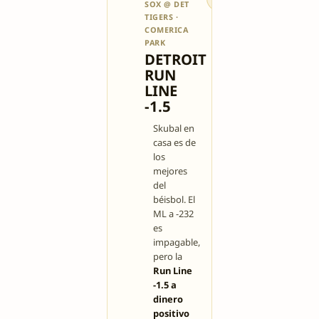
SOX @ DET
5/10
TIGERS ·
COMERICA
PARK
DETROIT
RUN
LINE
-1.5
Skubal en
casa es de
los
mejores
del
béisbol. El
ML a -232
es
impagable,
pero la
Run Line
-1.5 a
dinero
positivo