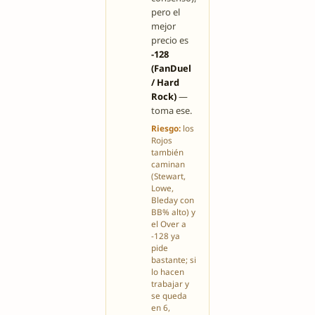
pero el
mejor
precio es
-128
(FanDuel
/ Hard
Rock)
—
toma ese.
Riesgo:
los
Rojos
también
caminan
(Stewart,
Lowe,
Bleday con
BB% alto) y
el Over a
-128 ya
pide
bastante; si
lo hacen
trabajar y
se queda
en 6,