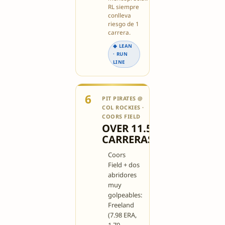
RL siempre
conlleva
riesgo de 1
carrera.
◆ LEAN
· RUN
LINE
6
PIT PIRATES @
⚠️ LEAN
COL ROCKIES ·
5/10
COORS FIELD
OVER 11.5
CARRERAS
Coors
Field + dos
abridores
muy
golpeables:
Freeland
(7.98 ERA,
1.70