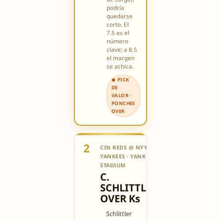
podría
quedarse
corto. El
7.5 es el
número
clave; a 8.5
el margen
se achica.
◆ PICK
DE
VALOR ·
PONCHES
OVER
2
CIN REDS @ NYY
✅ VALOR
YANKEES · YANKEE
6.5/10
STADIUM
C.
SCHLITTLER
OVER Ks
Schlittler