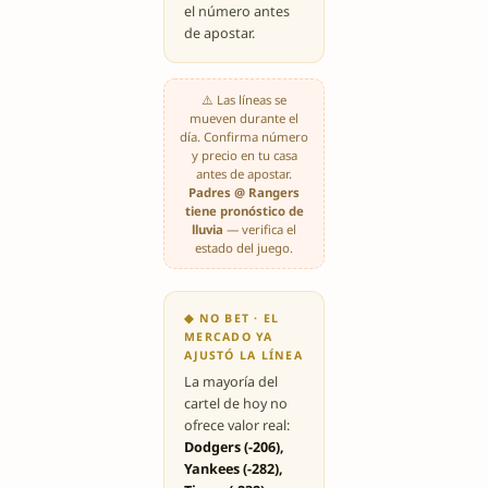
el número antes
de apostar.
⚠️ Las líneas se
mueven durante el
día. Confirma número
y precio en tu casa
antes de apostar.
Padres @ Rangers
tiene pronóstico de
lluvia
— verifica el
estado del juego.
◆ NO BET · EL
MERCADO YA
AJUSTÓ LA LÍNEA
La mayoría del
cartel de hoy no
ofrece valor real:
Dodgers (-206),
Yankees (-282),