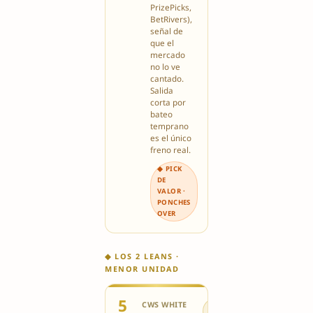
PrizePicks,
BetRivers),
señal de
que el
mercado
no lo ve
cantado.
Salida
corta por
bateo
temprano
es el único
freno real.
◆ PICK
DE
VALOR ·
PONCHES
OVER
◆ LOS 2 LEANS ·
MENOR UNIDAD
5
CWS WHITE
⚠️ LEAN