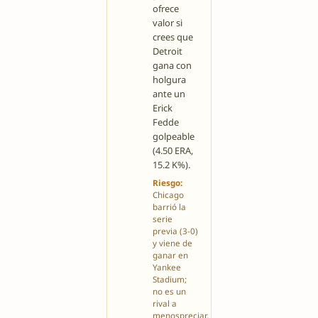
ofrece
valor si
crees que
Detroit
gana con
holgura
ante un
Erick
Fedde
golpeable
(4.50 ERA,
15.2 K%).
Riesgo:
Chicago
barrió la
serie
previa (3-0)
y viene de
ganar en
Yankee
Stadium;
no es un
rival a
menospreciar.