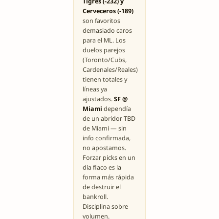
Tigres (-232) y
Cerveceros (-189)
son favoritos
demasiado caros
para el ML. Los
duelos parejos
(Toronto/Cubs,
Cardenales/Reales)
tienen totales y
líneas ya
ajustados.
SF @
Miami
dependía
de un abridor TBD
de Miami — sin
info confirmada,
no apostamos.
Forzar picks en un
día flaco es la
forma más rápida
de destruir el
bankroll.
Disciplina sobre
volumen.