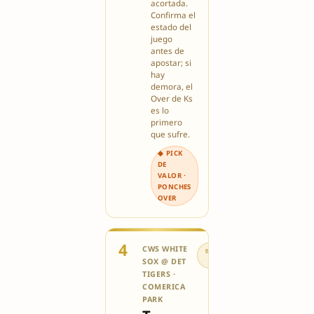
acortada.
Confirma el
estado del
juego
antes de
apostar; si
hay
demora, el
Over de Ks
es lo
primero
que sufre.
◆ PICK
DE
VALOR ·
PONCHES
OVER
4
CWS WHITE
✅ VALOR
SOX @ DET
6/10
TIGERS ·
COMERICA
PARK