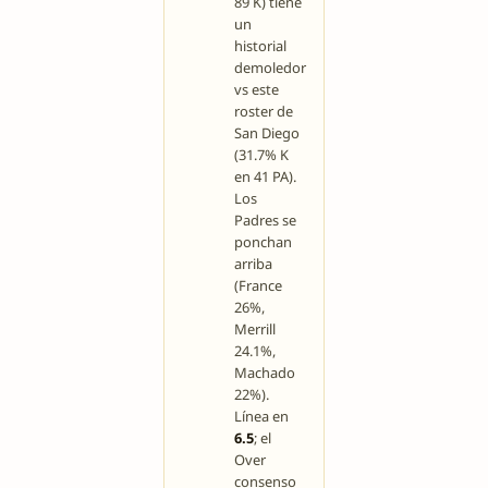
89 K) tiene
un
historial
demoledor
vs este
roster de
San Diego
(31.7% K
en 41 PA).
Los
Padres se
ponchan
arriba
(France
26%,
Merrill
24.1%,
Machado
22%).
Línea en
6.5
; el
Over
consenso