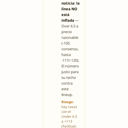
noticia: la
línea NO
está
inflada
—
Over 6.5 a
precio
razonable
(-105
consenso,
hasta
-117/-120).
El número
justo para
su techo
contra
este
lineup.
Riesgo:
hay casas
con el
Under 6.5
a +113
(FanDuel,