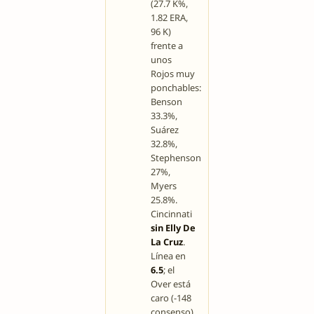
(27.7 K%,
1.82 ERA,
96 K)
frente a
unos
Rojos muy
ponchables:
Benson
33.3%,
Suárez
32.8%,
Stephenson
27%,
Myers
25.8%.
Cincinnati
sin Elly De
La Cruz
.
Línea en
6.5
; el
Over está
caro (-148
consenso),