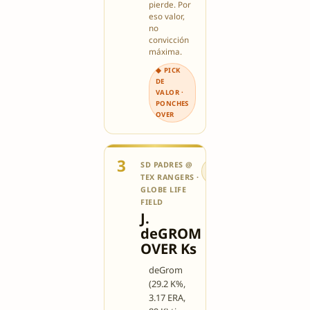
pierde. Por
eso valor,
no
convicción
máxima.
◆ PICK
DE
VALOR ·
PONCHES
OVER
3
SD PADRES @
✅ VALOR
TEX RANGERS ·
6/10
GLOBE LIFE
FIELD
J.
deGROM
OVER Ks
deGrom
(29.2 K%,
3.17 ERA,