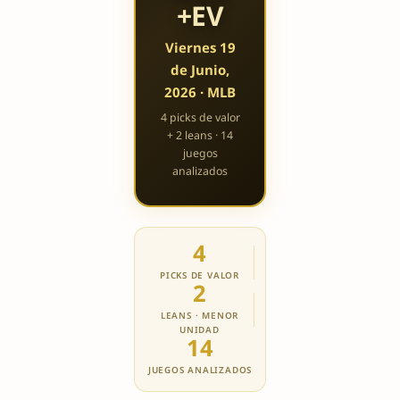
+EV
Viernes 19
de Junio,
2026 · MLB
4 picks de valor
+ 2 leans · 14
juegos
analizados
4
PICKS DE VALOR
2
LEANS · MENOR
UNIDAD
14
JUEGOS ANALIZADOS