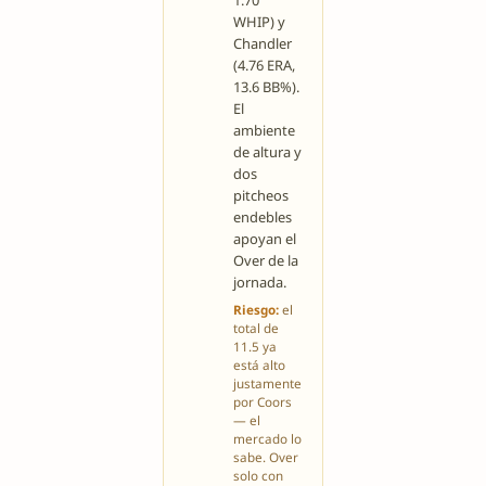
WHIP) y
Chandler
(4.76 ERA,
13.6 BB%).
El
ambiente
de altura y
dos
pitcheos
endebles
apoyan el
Over de la
jornada.
Riesgo:
el
total de
11.5 ya
está alto
justamente
por Coors
— el
mercado lo
sabe. Over
solo con