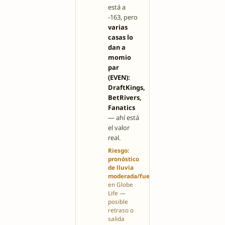
está a
-163, pero
varias
casas lo
dan a
momio
par
(EVEN):
DraftKings,
BetRivers,
Fanatics
— ahí está
el valor
real.
Riesgo:
pronóstico
de lluvia
moderada/fuerte
en Globe
Life —
posible
retraso o
salida