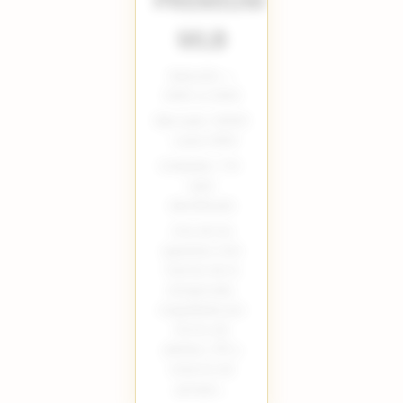
PREMIUM
MLB
Selección —
XXXX vs XXXX
Mercado: XXXXX
· cuota XXXX
Unidades: 7-8 ·
valor
identificado
Una de las
apuestas más
fuertes de la
temporada,
respaldada por
forma de
pitcheo, FIP y
entorno de
parque...