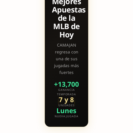
Mejores
Apuestas
de la
MLB de
Hoy
CAMAJAN
regresa con
una de sus
jugadas más
fuertes
+13,700
GANANCIA
TEMPORADA
7 y 8
UNIDADES
Lunes
NUEVA JUGADA