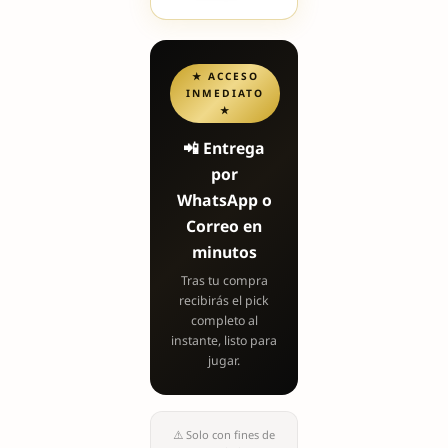
🔒
★ ACCESO
INMEDIATO
PICK PREMIUM
★
BLOQUEADO
📲 Entrega
Desbloquea la mejor
por
predicción de MLB del
WhatsApp o
Camaján por solo
— acceso
$5
Correo en
solo para miembros
registrados.
minutos
Tras tu compra
recibirás el pick
completo al
instante, listo para
Pago seguro vía PayPal · tarjeta o
saldo
jugar.
⚠️ Solo con fines de