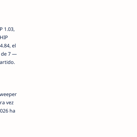
P 1.03,
WHIP
.84, el
l de 7 —
artido.
sweeper
ra vez
2026 ha