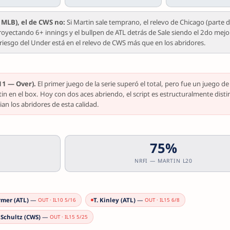
2 MLB), el de CWS no:
Si Martin sale temprano, el relevo de Chicago (parte de
oyectando 6+ innings y el bullpen de ATL detrás de Sale siendo el 2do mejo
riesgo del Under está en el relevo de CWS más que en los abridores.
 11 — Over).
El primer juego de la serie superó el total, pero fue un juego de
tin en el box. Hoy con dos aces abriendo, el script es estructuralmente disti
n los abridores de esta calidad.
75%
NRFI — MARTIN L20
rmer (ATL)
—
T. Kinley (ATL)
—
OUT · IL10 5/16
OUT · IL15 6/8
 Schultz (CWS)
—
OUT · IL15 5/25