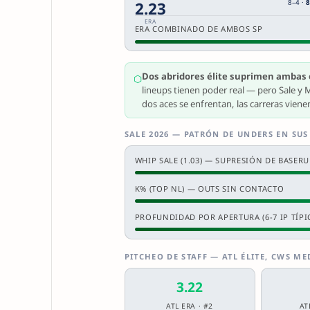
2.23
8–4 ·
8
ERA
ERA COMBINADO DE AMBOS SP
Dos abridores élite suprimen ambas 
⬡
lineups tienen poder real — pero Sale y 
dos aces se enfrentan, las carreras vien
SALE 2026 — PATRÓN DE UNDERS EN SU
WHIP SALE (1.03) — SUPRESIÓN DE BASER
K% (TOP NL) — OUTS SIN CONTACTO
PROFUNDIDAD POR APERTURA (6-7 IP TÍPI
PITCHEO DE STAFF — ATL ÉLITE, CWS M
3.22
ATL ERA · #2
AT