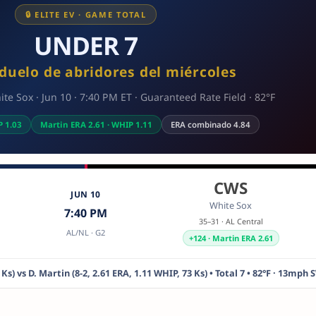
🔒 ELITE EV · GAME TOTAL
UNDER 7
 duelo de abridores del miércoles
e Sox · Jun 10 · 7:40 PM ET · Guaranteed Rate Field · 82°F
P 1.03
Martin ERA 2.61 · WHIP 1.11
ERA combinado 4.84
CWS
JUN 10
White Sox
7:40 PM
35–31 · AL Central
AL/NL · G2
+124 · Martin ERA 2.61
 Ks) vs D. Martin (8-2, 2.61 ERA, 1.11 WHIP, 73 Ks) • Total 7 • 82°F · 13mph 