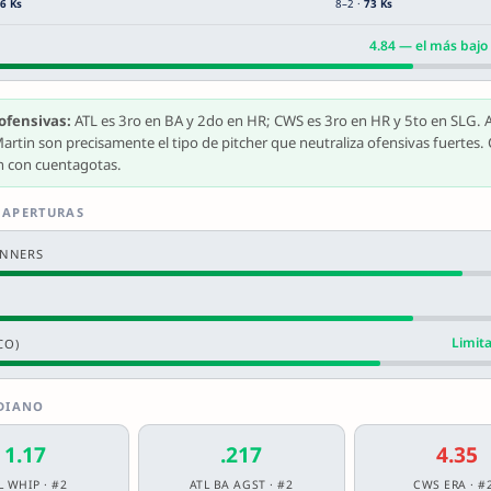
6 Ks
8–2 ·
73 Ks
4.84 — el más bajo 
ofensivas:
ATL es 3ro en BA y 2do en HR; CWS es 3ro en HR y 5to en SLG.
Martin son precisamente el tipo de pitcher que neutraliza ofensivas fuertes
en con cuentagotas.
S APERTURAS
UNNERS
Limita
CO)
EDIANO
1.17
.217
4.35
L WHIP · #2
ATL BA AGST · #2
CWS ERA · #