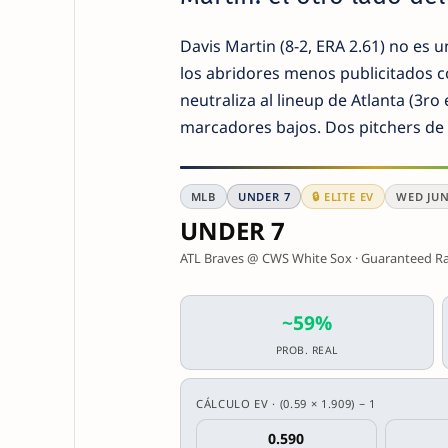
Davis Martin (8-2, ERA 2.61) no es 
los abridores menos publicitados c
neutraliza al lineup de Atlanta (3ro
marcadores bajos. Dos pitchers de e
MLB
UNDER 7
🔒 ELITE EV
WED JUN 
UNDER 7
ATL Braves @ CWS White Sox · Guaranteed Rat
~59%
PROB. REAL
CÁLCULO EV · (0.59 × 1.909) − 1
0.590