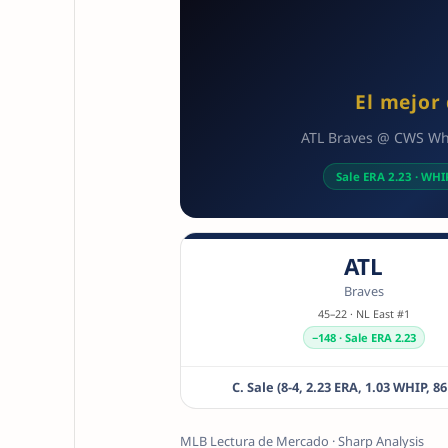
El mejor
ATL Braves @ CWS Whit
Sale ERA 2.23 · WHI
ATL
Braves
45–22 · NL East #1
−148 · Sale ERA 2.23
C. Sale (8-4, 2.23 ERA, 1.03 WHIP, 86
MLB Lectura de Mercado · Sharp Analysis