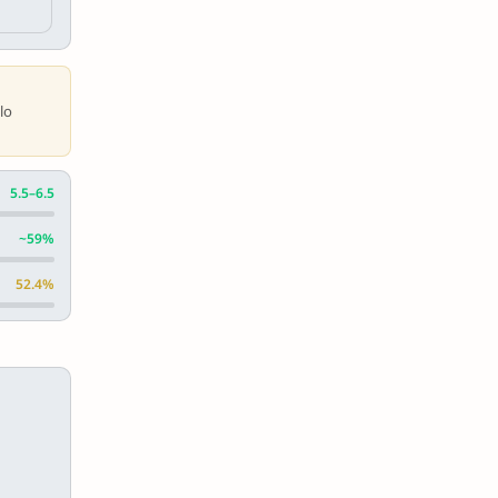
lo
5.5–6.5
~59%
52.4%