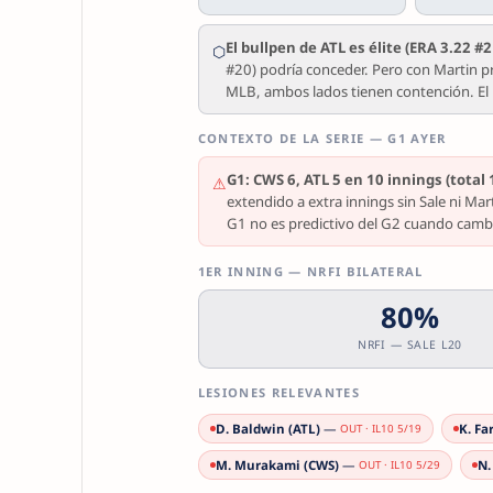
El bullpen de ATL es élite (ERA 3.22 #
⬡
#20) podría conceder. Pero con Martin pr
MLB, ambos lados tienen contención. El 
CONTEXTO DE LA SERIE — G1 AYER
G1: CWS 6, ATL 5 en 10 innings (total
⚠
extendido a extra innings sin Sale ni Mar
G1 no es predictivo del G2 cuando cambia
1ER INNING — NRFI BILATERAL
80%
NRFI — SALE L20
LESIONES RELEVANTES
D. Baldwin (ATL)
—
K. Fa
OUT · IL10 5/19
M. Murakami (CWS)
—
N.
OUT · IL10 5/29