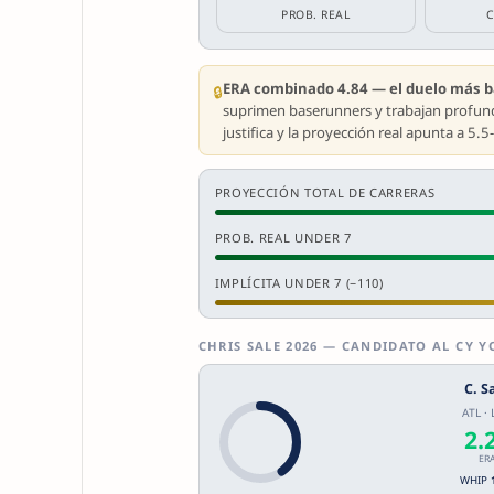
PROB. REAL
ERA combinado 4.84 — el duelo más ba
🔒
suprimen baserunners y trabajan profundo 
justifica y la proyección real apunta a 5.5
PROYECCIÓN TOTAL DE CARRERAS
PROB. REAL UNDER 7
IMPLÍCITA UNDER 7 (−110)
CHRIS SALE 2026 — CANDIDATO AL CY 
C. S
ATL ·
2.
ER
WHIP