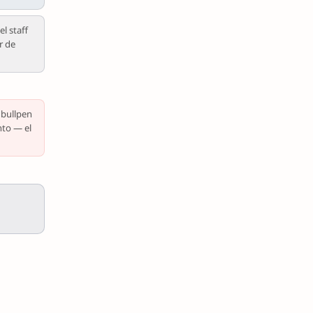
l staff
r de
 bullpen
nto — el