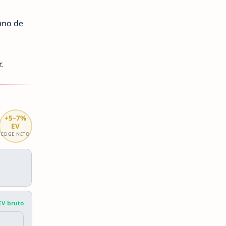
uno de
.
+5–7%
EV
EDGE NETO
EV bruto