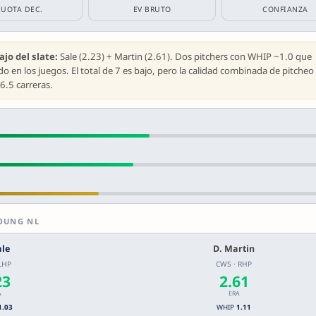
CUOTA DEC.
EV BRUTO
CONFIANZA
jo del slate:
Sale (2.23) + Martin (2.61). Dos pitchers con WHIP ~1.0 que
en los juegos. El total de 7 es bajo, pero la calidad combinada de pitcheo 
-6.5 carreras.
YOUNG NL
ale
D. Martin
 LHP
CWS · RHP
23
2.61
A
ERA
1.03
WHIP
1.11