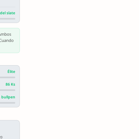
del slate
 Ambos
. Cuando
Élite
86 Ks
 bullpen
20