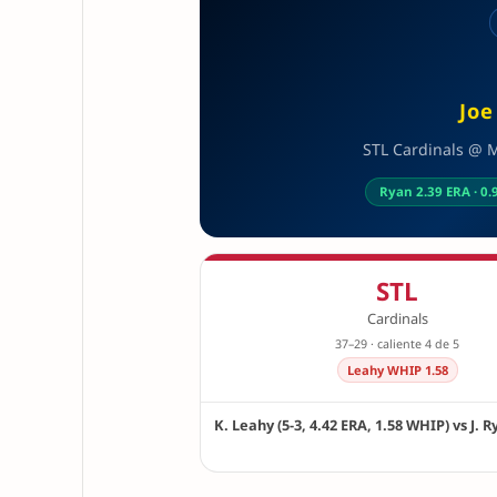
Joe
STL Cardinals @ MI
Ryan 2.39 ERA · 0
STL
Cardinals
37–29 · caliente 4 de 5
Leahy WHIP 1.58
K. Leahy (5-3, 4.42 ERA, 1.58 WHIP) vs J. Ry