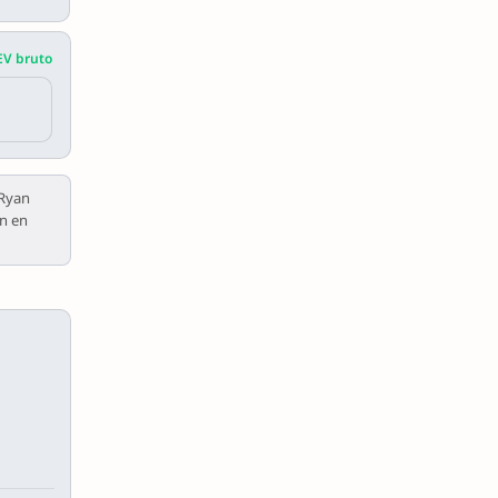
EV bruto
 Ryan
an en