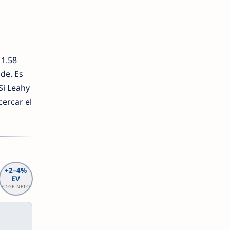
 1.58
de. Es
Si Leahy
ercar el
+2–4%
EV
EDGE NETO