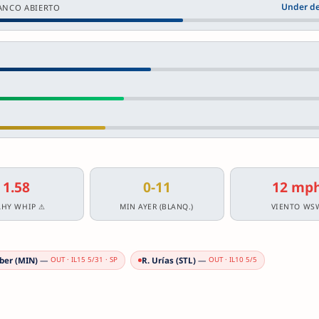
Under de
LANCO ABIERTO
1.58
0-11
12 mp
AHY WHIP ⚠
MIN AYER (BLANQ.)
VIENTO WS
ber (MIN)
—
R. Urías (STL)
—
OUT · IL15 5/31 · SP
OUT · IL10 5/5