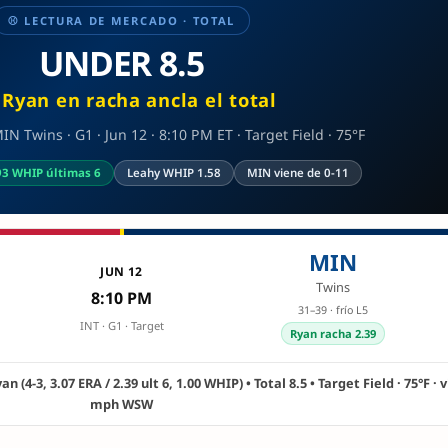
⚾ LECTURA DE MERCADO · TOTAL
UNDER 8.5
 Ryan en racha ancla el total
N Twins · G1 · Jun 12 · 8:10 PM ET · Target Field · 75°F
.93 WHIP últimas 6
Leahy WHIP 1.58
MIN viene de 0-11
MIN
JUN 12
Twins
8:10 PM
31–39 · frío L5
INT · G1 · Target
Ryan racha 2.39
an (4-3, 3.07 ERA / 2.39 ult 6, 1.00 WHIP) • Total 8.5 • Target Field · 75°F · 
mph WSW