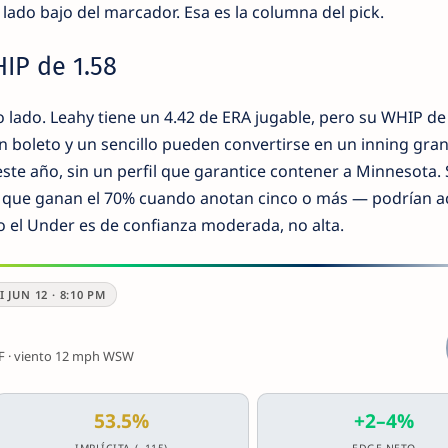
 lado bajo del marcador. Esa es la columna del pick.
HIP de 1.58
ro lado. Leahy tiene un 4.42 de ERA jugable, pero su WHIP de
n boleto y un sencillo pueden convertirse en un inning gran
este año, sin un perfil que garantice contener a Minnesota. 
que ganan el 70% cuando anotan cinco o más — podrían ac
so el Under es de confianza moderada, no alta.
I JUN 12 · 8:10 PM
5°F · viento 12 mph WSW
53.5%
+2–4%
IMPLÍCITA (−115)
EDGE NETO