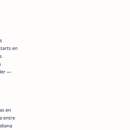
s
tarts en
s.
s
der —
as en
a entre
ediana