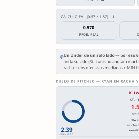
CÁLCULO EV · (0.57 × 1.87) − 1
0.570
PROB. REAL
Un Under de un solo lado — por eso 6
◎
ancla su lado (St. Louis no anotará mucho
racha + dos ofensivas medianas + MIN fr
DUELO DE PITCHEO — RYAN EN RACHA V
K. Le
STL ·
1.
WHIP
ERA 4
mucho t
2.39
ex-rele
RYAN ULT 6