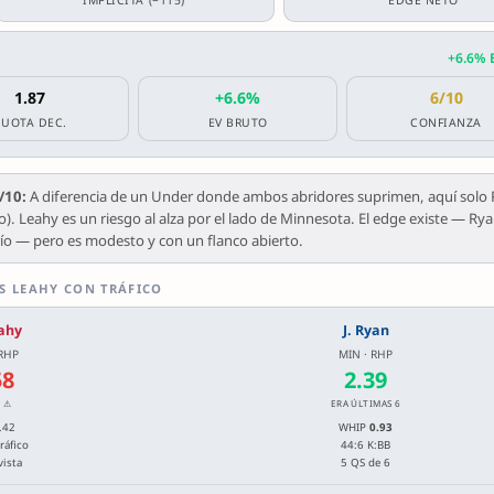
+6.6% 
1.87
+6.6%
6/10
CUOTA DEC.
EV BRUTO
CONFIANZA
/10:
A diferencia de un Under donde ambos abridores suprimen, aquí solo
). Leahy es un riesgo al alza por el lado de Minnesota. El edge existe — Ry
ío — pero es modesto y con un flanco abierto.
S LEAHY CON TRÁFICO
ahy
J. Ryan
 RHP
MIN · RHP
58
2.39
 ⚠
ERA ÚLTIMAS 6
.42
WHIP
0.93
ráfico
44:6 K:BB
vista
5 QS de 6