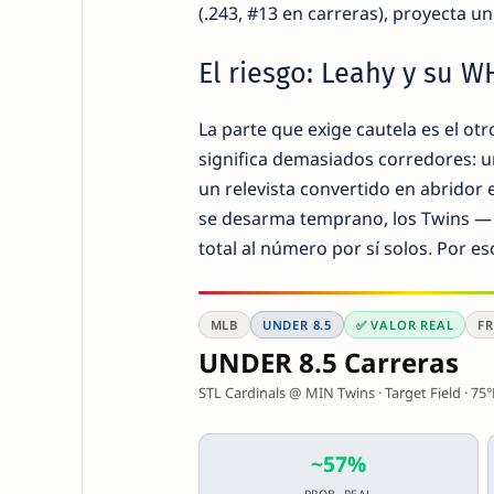
(.243, #13 en carreras), proyecta un
El riesgo: Leahy y su W
La parte que exige cautela es el ot
significa demasiados corredores: u
un relevista convertido en abridor 
se desarma temprano, los Twins — 
total al número por sí solos. Por e
MLB
UNDER 8.5
✅ VALOR REAL
FR
UNDER 8.5 Carreras
STL Cardinals @ MIN Twins · Target Field · 7
~57%
PROB. REAL