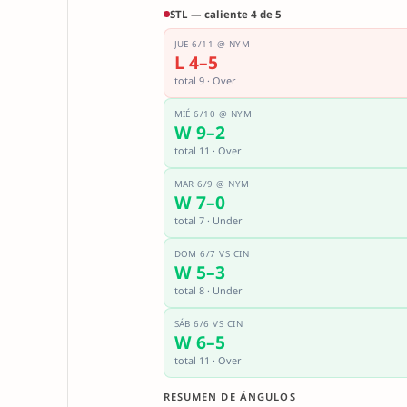
STL — caliente 4 de 5
JUE 6/11 @ NYM
L 4–5
total 9 · Over
MIÉ 6/10 @ NYM
W 9–2
total 11 · Over
MAR 6/9 @ NYM
W 7–0
total 7 · Under
DOM 6/7 VS CIN
W 5–3
total 8 · Under
SÁB 6/6 VS CIN
W 6–5
total 11 · Over
RESUMEN DE ÁNGULOS