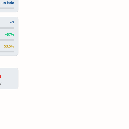
 un lado
~7
~57%
53.5%
h
W