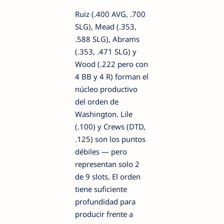
Ruiz (.400 AVG, .700
SLG), Mead (.353,
.588 SLG), Abrams
(.353, .471 SLG) y
Wood (.222 pero con
4 BB y 4 R) forman el
núcleo productivo
del orden de
Washington. Lile
(.100) y Crews (DTD,
.125) son los puntos
débiles — pero
representan solo 2
de 9 slots. El orden
tiene suficiente
profundidad para
producir frente a