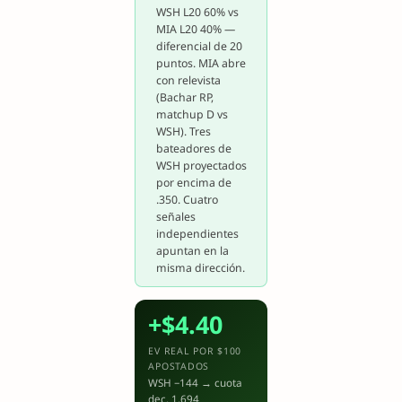
WSH L20 60% vs
MIA L20 40% —
diferencial de 20
puntos. MIA abre
con relevista
(Bachar RP,
matchup D vs
WSH). Tres
bateadores de
WSH proyectados
por encima de
.350. Cuatro
señales
independientes
apuntan en la
misma dirección.
+$4.40
EV REAL POR $100
APOSTADOS
WSH −144 → cuota
dec. 1.694