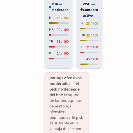
MIA —
WSH —
Moderado
Contacto
activo
H
48 / 100
H
28 / 100
HR
10 / 100
HR
38 / 100
TB
31 / 100
TB
21 / 100
R
24 / 100
R
45 / 100
Ratings ofensivos
ℹ
moderados — el
pick no depende
del bat:
Ninguno
de los dos equipos
tiene ratings
ofensivos
dominantes. El pick
se sustenta en la
ventaja de pitcheo