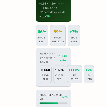
(0.66 × 1.694) − 1 =
+11.8% bruto
EV neto después de
vig:
+7%
66%
59%
+7%
PROB.
PROB.
EDGE
REAL
IMPLÍCITA
NETO
WSH −144 ·
+11.8%
EV = (0.66 ×
bruto
1.694) − 1
0.660
1.694
+11.8%
+7%
PROB.
CUOTA
EV
EV
REAL
DEC.
BRUTO
NETO
PROB. REAL WSH
66%
ML