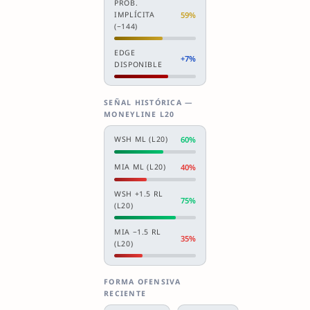
PROB.
IMPLÍCITA
59%
(−144)
EDGE
+7%
DISPONIBLE
SEÑAL HISTÓRICA —
MONEYLINE L20
WSH ML (L20)
60%
MIA ML (L20)
40%
WSH +1.5 RL
75%
(L20)
MIA −1.5 RL
35%
(L20)
FORMA OFENSIVA
RECIENTE