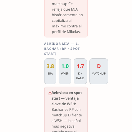
matchup C+
refleja que MIA
históricamente no
capitaliza al
máximo contra el
perfil de Mikolas.
ABRIDOR MIA — L.
BACHAR (RP · SPOT
START)
3.8
1.0
1.7
D
ERA
WHIP
K /
MATCHUP
GAME
Relevista en spot
⬡
start — ventaja
clave de WSH:
Bachar es RP con
matchup D frente
a WSH — la señal
más negativa
posible para el