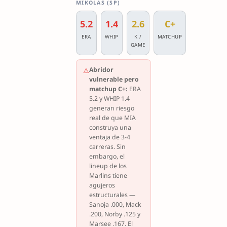
MIKOLAS (SP)
5.2
1.4
2.6
C+
ERA
WHIP
K /
MATCHUP
GAME
Abridor
⚠
vulnerable pero
matchup C+:
ERA
5.2 y WHIP 1.4
generan riesgo
real de que MIA
construya una
ventaja de 3-4
carreras. Sin
embargo, el
lineup de los
Marlins tiene
agujeros
estructurales —
Sanoja .000, Mack
.200, Norby .125 y
Marsee .167. El