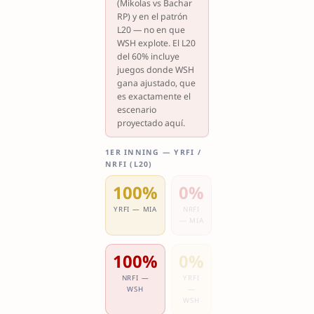
(Mikolas vs Bachar
RP) y en el patrón
L20 — no en que
WSH explote. El L20
del 60% incluye
juegos donde WSH
gana ajustado, que
es exactamente el
escenario
proyectado aquí.
1ER INNING — YRFI /
NRFI (L20)
100%
0%
YRFI — MIA
NRFI
— MIA
100%
0%
NRFI —
YRFI
WSH
—
WSH