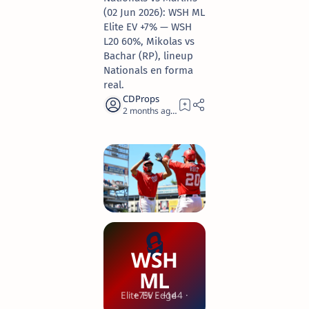
(02 Jun 2026): WSH ML
Elite EV +7% — WSH
L20 60%, Mikolas vs
Bachar (RP), lineup
Nationals en forma
real.
2 months ago
17
🔒
WSH
ML
Elite EV · −144 · +7% Edge