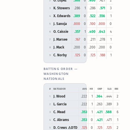
O. Lopez
.368
0
.400
.421
2
2
K. Stowers
.286
1
.286
.571
3
3
X. Edwards
.389
0
.522
.556
1
4
J. Sanoja
.000
0
.100
.000
0
5
O. Caissie
.357
1
.400
.643
4
6
J. Marsee
.167
0
.211
.278
1
7
J. Mack
.200
0
.200
.200
0
8
C. Norby
.125
0
.125
.188
1
9
BATTING ORDER —
WASHINGTON
NATIONALS
#
BATEADOR
AVG
HR
OBP
SLG
RBI
J. Wood
.222
1
.364
.444
2
1
L. García
.222
1
.263
.389
3
2
C. Mead
.353
1
.421
.588
6
3
C. Abrams
.353
0
.421
.471
1
4
D. Crews ⚠DTD
.125
0
.125
.125
2
5