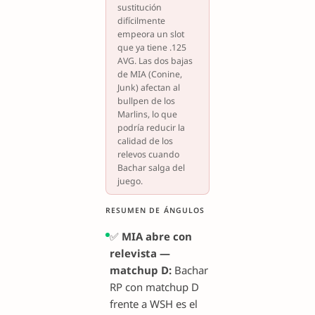
sustitución
difícilmente
empeora un slot
que ya tiene .125
AVG. Las dos bajas
de MIA (Conine,
Junk) afectan al
bullpen de los
Marlins, lo que
podría reducir la
calidad de los
relevos cuando
Bachar salga del
juego.
RESUMEN DE ÁNGULOS
✅
MIA abre con
relevista —
matchup D:
Bachar
RP con matchup D
frente a WSH es el