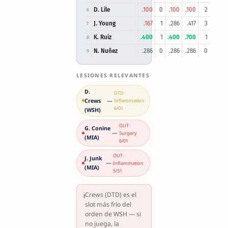
D. Lile
.100
0
.100
.100
2
6
J. Young
.167
1
.286
.417
3
7
K. Ruiz
.400
1
.400
.700
1
8
N. Nuñez
.286
0
.286
.286
0
9
LESIONES RELEVANTES
D.
DTD ·
Crews
—
Inflammation
6/01
(WSH)
OUT ·
G. Conine
—
Surgery
(MIA)
6/01
OUT ·
J. Junk
—
Inflammation
(MIA)
5/31
Crews (DTD) es el
ℹ
slot más frío del
orden de WSH — si
no juega, la