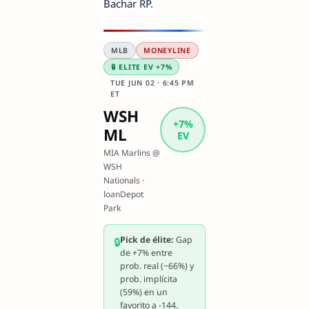
Bachar RP.
MLB
MONEYLINE
🔒 ELITE EV +7%
TUE JUN 02 · 6:45 PM
ET
WSH
+7%
ML
EV
MIA Marlins @
WSH
Nationals ·
loanDepot
Park
Pick de élite:
Gap
🔒
de +7% entre
prob. real (~66%) y
prob. implícita
(59%) en un
favorito a -144.