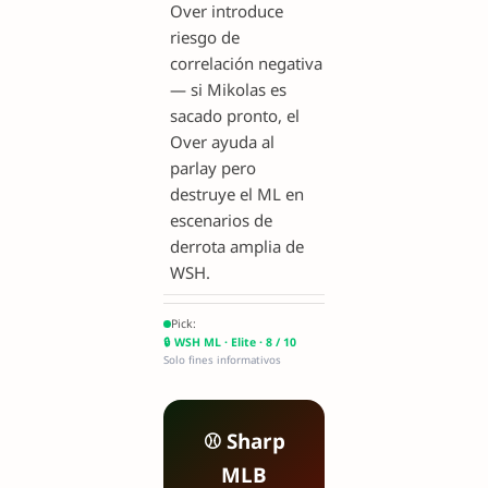
Over introduce
riesgo de
correlación negativa
— si Mikolas es
sacado pronto, el
Over ayuda al
parlay pero
destruye el ML en
escenarios de
derrota amplia de
WSH.
Pick:
🔒 WSH ML · Elite · 8 / 10
Solo fines informativos
⚾ Sharp
MLB