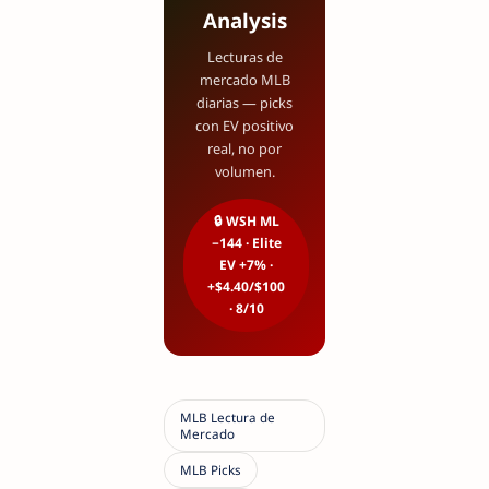
Analysis
Lecturas de
mercado MLB
diarias — picks
con EV positivo
real, no por
volumen.
🔒 WSH ML
−144 · Elite
EV +7% ·
+$4.40/$100
· 8/10