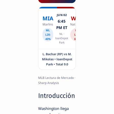
JUN 02
MIA
WSH
6:45
Marlins
Nationals
PM ET
ML
ML
NL ·
L20:
L20:
loanDepot
40%
60%
Park
L. Bachar (RP) vs M.
Mikolas • loanDepot
Park • Total 9.0
MLB Lectura de Mercado ·
Sharp Analysis
Introducción
Washington llega