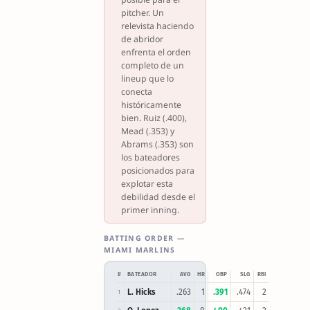
pitcher. Un
relevista haciendo
de abridor
enfrenta el orden
completo de un
lineup que lo
conecta
históricamente
bien. Ruiz (.400),
Mead (.353) y
Abrams (.353) son
los bateadores
posicionados para
explotar esta
debilidad desde el
primer inning.
BATTING ORDER —
MIAMI MARLINS
#
BATEADOR
AVG
HR
OBP
SLG
RBI
L. Hicks
.263
1
.391
.474
2
1