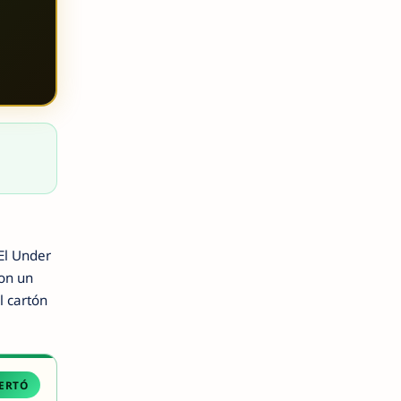
 El Under
con un
l cartón
ERTÓ