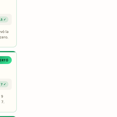
.5 ✓
vó la
cero.
ERTÓ
 7 ✓
 9
 7.