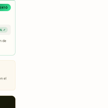
ERTÓ
ML ✓
n de
en el