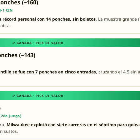
Ponches (−160)
4-1 CIN
 récord personal con 14 ponches, sin boletos
. La muestra grande (
sobra.
✅ GANADA · PICK DE VALOR
onches (−143)
ntillo se fue con 7 ponches en cinco entradas
, cruzando el 4.5 sin 
.
✅ GANADA · PICK DE VALOR
)
(2do juego)
aro.
Milwaukee explotó con siete carreras en el séptimo para golea
n sustos.