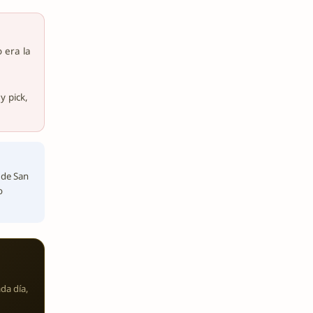
 era la
y pick,
 de San
o
da día,