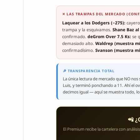
✕ LAS TRAMPAS DEL MERCADO (CON
Laquear a los Dodgers (−275):
cayeron
trampa y la esquivamos.
Shane Baz al 
confirmado.
deGrom Over 7.5 Ks:
se q
demasiado alto.
Waldrep (muestra mí
confirmadísimo.
Svanson (muestra mí
🔎 TRANSPARENCIA TOTAL
La única lectura de mercado que NO nos s
Luis, y terminó ponchando a 11. Ahí el ove
decimos igual — aquí se muestra todo, lo 
📲 ¿
El Premium recibe la cartelera con anális