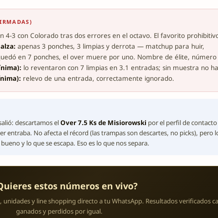
FIRMADAS)
 4-3 con Colorado tras dos errores en el octavo. El favorito prohibitivo
alza:
apenas 3 ponches, 3 limpias y derrota — matchup para huir,
uedó en 7 ponches, el over muere por uno. Nombre de élite, número
nima):
lo reventaron con 7 limpias en 3.1 entradas; sin muestra no ha
nima):
relevo de una entrada, correctamente ignorado.
alió: descartamos el
Over 7.5 Ks de Misiorowski
por el perfil de contacto
r entraba. No afecta el récord (las trampas son descartes, no picks), pero l
bueno y lo que se escapa. Eso es lo que nos separa.
Quieres estos números en vivo?
is, unidades y line shopping directo a tu WhatsApp. Resultados verificados ca
ganados y perdidos por igual.