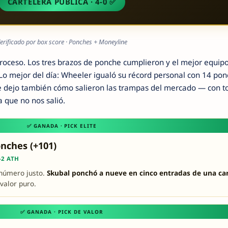
CARTELERA PÚBLICA · 4-0 ✅
erificado por box score · Ponches + Moneyline
oceso. Los tres brazos de ponche cumplieron y el mejor equipo
Lo mejor del día: Wheeler igualó su récord personal con 14 pon
te dejo también cómo salieron las trampas del mercado — con to
a que no nos salió.
✅ GANADA · PICK ELITE
onches (+101)
-2 ATH
 número justo.
Skubal ponchó a nueve en cinco entradas de una ca
 valor puro.
✅ GANADA · PICK DE VALOR