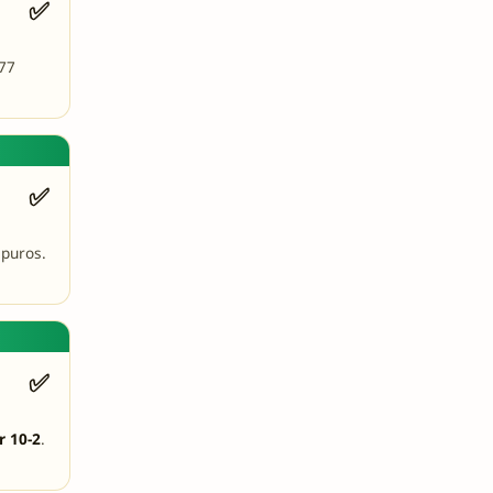
✅
77
✅
apuros.
✅
r 10-2
.