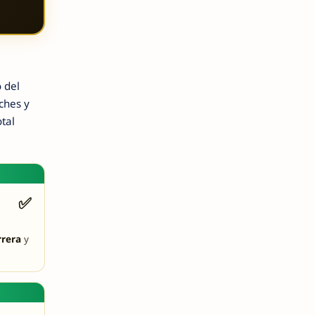
 del
ches y
tal
✅
rrera
y