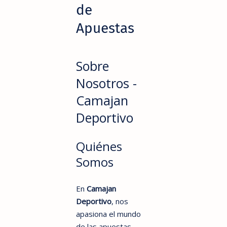
de
Apuestas
Sobre
Nosotros -
Camajan
Deportivo
Quiénes
Somos
En
Camajan
Deportivo
, nos
apasiona el mundo
de las apuestas