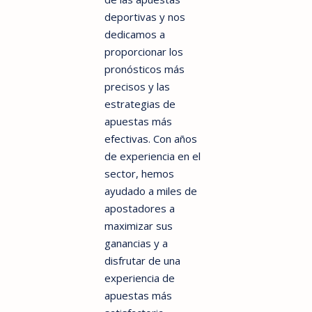
deportivas y nos
dedicamos a
proporcionar los
pronósticos más
precisos y las
estrategias de
apuestas más
efectivas. Con años
de experiencia en el
sector, hemos
ayudado a miles de
apostadores a
maximizar sus
ganancias y a
disfrutar de una
experiencia de
apuestas más