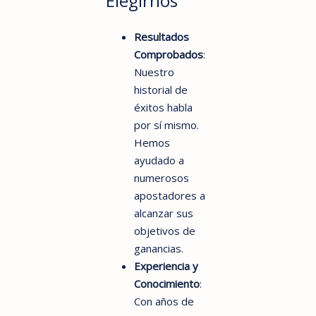
Elegirnos
Resultados
Comprobados
:
Nuestro
historial de
éxitos habla
por sí mismo.
Hemos
ayudado a
numerosos
apostadores a
alcanzar sus
objetivos de
ganancias.
Experiencia y
Conocimiento
:
Con años de