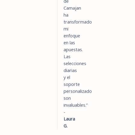
de
Camajan
ha
transformado
mi
enfoque
en las
apuestas.
Las
selecciones
diarias
y el
soporte
personalizado
son
invaluables.”
-
Laura
G.