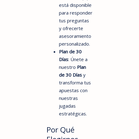
está disponible
para responder
tus preguntas
y ofrecerte
asesoramiento
personalizado.
Plan de 30
Días
: Únete a
nuestro
Plan
de 30 Días
y
transforma tus
apuestas con
nuestras
jugadas
estratégicas.
Por Qué