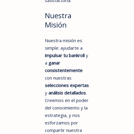
satisfactoria.
Nuestra
Misión
Nuestra misión es
simple: ayudarte a
impulsar tu bankroll
y
a
ganar
consistentemente
con nuestras
selecciones expertas
y
análisis detallados
.
Creemos en el poder
del conocimiento y la
estrategia, y nos
esforzamos por
compartir nuestra