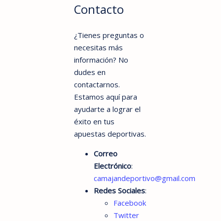
Contacto
¿Tienes preguntas o
necesitas más
información? No
dudes en
contactarnos.
Estamos aquí para
ayudarte a lograr el
éxito en tus
apuestas deportivas.
Correo
Electrónico
:
camajandeportivo@gmail.com
Redes Sociales
:
Facebook
Twitter