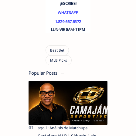
¡ESCRIBE!
WHATSAPP
1.829.667.6372
LUN-VIE 8AM-11PM
Popular Posts