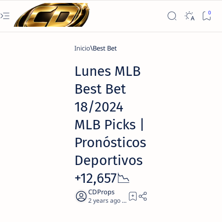
Inicio
Best Bet
Lunes MLB
Best Bet
18/2024
MLB Picks |
Pronósticos
Deportivos
+12,657📉
2 years ago
1