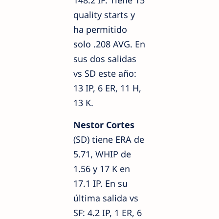
quality starts y
ha permitido
solo .208 AVG. En
sus dos salidas
vs SD este año:
13 IP, 6 ER, 11 H,
13 K.
Nestor Cortes
(SD) tiene ERA de
5.71, WHIP de
1.56 y 17 K en
17.1 IP. En su
última salida vs
SF: 4.2 IP, 1 ER, 6