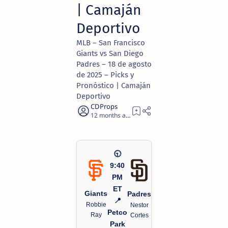
| Camaján
Deportivo
MLB – San Francisco
Giants vs San Diego
Padres – 18 de agosto
de 2025 – Picks y
Pronóstico | Camaján
Deportivo
12 months ago
2
🕤
9:40
PM
ET
Giants
Padres
📍
Robbie
Nestor
Petco
Ray
Cortes
Park