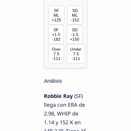
SF
SD
ML
ML
+125
-152
SF
SD
+1.5
-1.5
-182
+150
Over
Under
7.5
7.5
-111
-111
Análisis
Robbie Ray
(SF)
llega con ERA de
2.98, WHIP de
1.14 y 152 K en
148.2 IP. Tiene 15